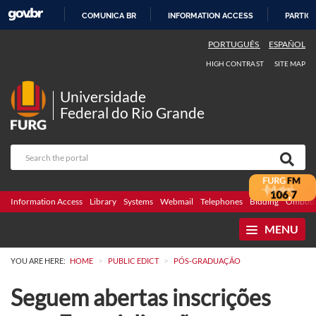
COMUNICA BR
INFORMATION ACCESS
PARTICI
SKIP
PORTUGUÊS
ESPAÑOL
TO
HIGH CONTRAST
SITE MAP
CONTENT
Universidade
Federal do Rio Grande
Information Access
Library
Systems
Webmail
Telephones
Bidding
Ombuds
MENU
>
>
YOU ARE HERE:
HOME
PUBLIC EDICT
PÓS-GRADUAÇÃO
Seguem abertas inscrições