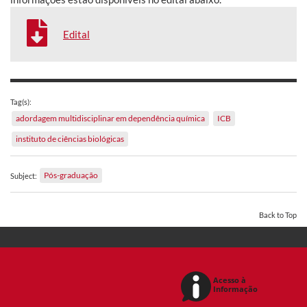
Edital
Tag(s):
adordagem multidisciplinar em dependência química
ICB
instituto de ciências biológicas
Pós-graduação
Subject:
Back to Top