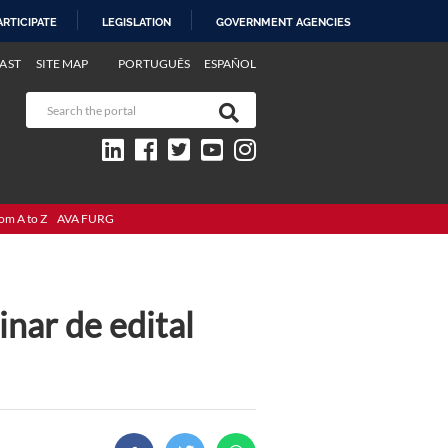
ARTICIPATE
LEGISLATION
GOVERNMENT AGENCIES
AST
SITE MAP
PORTUGUÊS
ESPAÑOL
om A to Z
AVA FURG
nar de edital