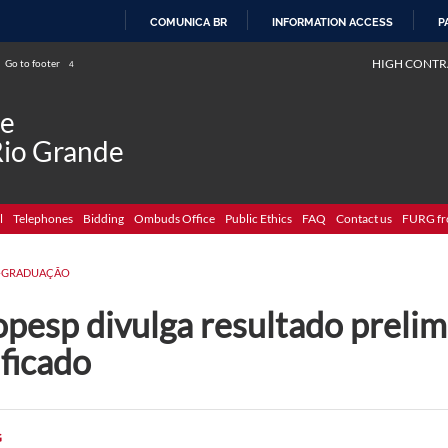
COMUNICA BR
INFORMATION ACCESS
P
SKIP
HIGH CONTR
Go to footer
4
TO
CONTENT
de
Rio Grande
l
Telephones
Bidding
Ombuds Office
Public Ethics
FAQ
Contact us
FURG fr
-GRADUAÇÃO
pesp divulga resultado prelimi
ficado
G