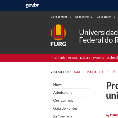
Go to content
Go to menu
Go to search
1
2
3
Universida
Federal do 
Information Access
Library
Systems
Webmai
>
>
YOU ARE HERE:
HOME
PUBLIC EDICT
PÓS
Pro
News
uni
Admissions
Our degrees
Guia de Fontes
by
FUR
22ª Semana