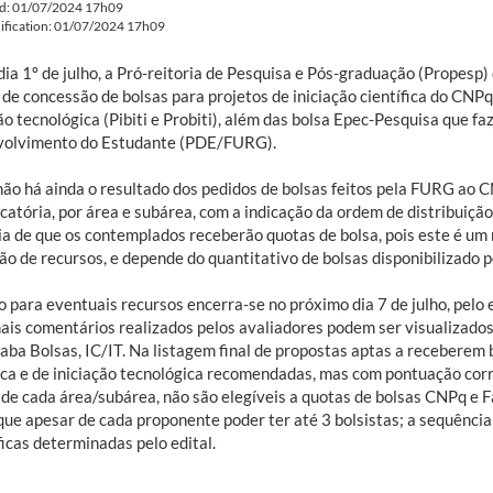
ed: 01/07/2024 17h09
ification: 01/07/2024 17h09
ia 1º de julho, a Pró-reitoria de Pesquisa e Pós-graduação (Propesp)
 de concessão de bolsas para projetos de iniciação científica do CNPq 
ão tecnológica (Pibiti e Probiti), além das bolsa Epec-Pesquisa que f
olvimento do Estudante (PDE/FURG).
ão há ainda o resultado dos pedidos de bolsas feitos pela FURG ao C
icatória, por área e subárea, com a indicação da ordem de distribuição
ia de que os contemplados receberão quotas de bolsa, pois este é um 
o de recursos, e depende do quantitativo de bolsas disponibilizado p
 para eventuais recursos encerra-se no próximo dia 7 de julho, pelo 
ais comentários realizados pelos avaliadores podem ser visualizado
aba Bolsas, IC/IT. Na listagem final de propostas aptas a receberem 
fica e de iniciação tecnológica recomendadas, mas com pontuação co
 de cada área/subárea, não são elegíveis a quotas de bolsas CNPq e 
que apesar de cada proponente poder ter até 3 bolsistas; a sequência
icas determinadas pelo edital.