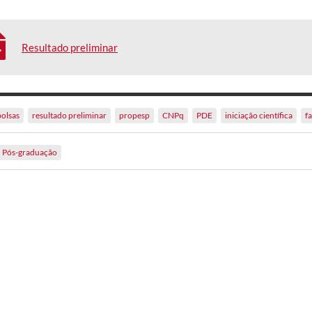
Resultado preliminar
bolsas
resultado preliminar
propesp
CNPq
PDE
iniciação científica
f
Pós-graduação