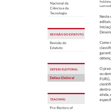
Publish
Nacional da
Last mod
Ciência e da
Tecnologia
Neste d
editais
iniciaç
Desenv
REVISÃO DO ESTATUTO
Como n
Revisão do
classif
Estatuto
garant
obtençã
O prazo
DEFESO ELEITORAL
ou dem
Defeso Eleitoral
FURG, 
cientí
dentro
ainda, 
TEACHING
específ
Pro-Rectory of