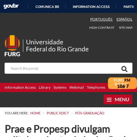
COMUNICA BR
INFORMATION ACCESS
PARTICI
SKIP
PORTUGUÊS
ESPAÑOL
TO
HIGH CONTRAST
SITE MAP
CONTENT
Universidade
Federal do Rio Grande
Information Access
Library
Systems
Webmail
Telephones
Bidding
Ombuds
MENU
>
>
YOU ARE HERE:
HOME
PUBLIC EDICT
PÓS-GRADUAÇÃO
Prae e Propesp divulgam