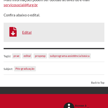
servicosocial@furg.br
Confira abaixo o edital.
Edital
prae
edital
propesp
subprograma assistência básica
Tag(s):
Pós-graduação
Subject:
Back to Top