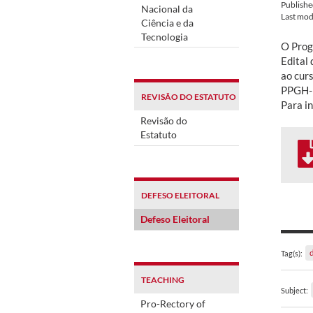
Publish
Nacional da
Last mod
Ciência e da
Tecnologia
O Prog
Edital 
ao cur
PPGH-F
REVISÃO DO ESTATUTO
Para i
Revisão do
Estatuto
DEFESO ELEITORAL
Defeso Eleitoral
Tag(s):
TEACHING
Subject:
Pro-Rectory of