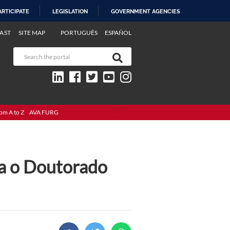
ARTICIPATE
LEGISLATION
GOVERNMENT AGENCIES
AST
SITE MAP
PORTUGUÊS
ESPAÑOL
om A to Z
AVA FURG
ra o Doutorado