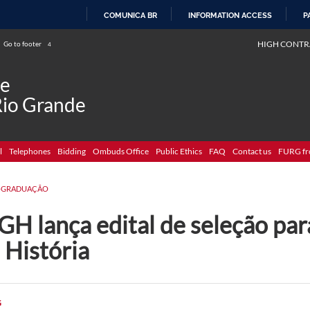
COMUNICA BR
INFORMATION ACCESS
P
SKIP
HIGH CONTR
Go to footer
4
TO
CONTENT
de
Rio Grande
l
Telephones
Bidding
Ombuds Office
Public Ethics
FAQ
Contact us
FURG fr
-GRADUAÇÃO
GH lança edital de seleção pa
 História
G