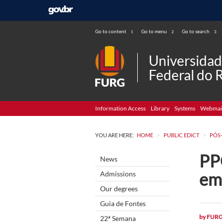
Go to content
Go to menu
Go to search
1
2
3
Universida
Federal do 
Information Access
Library
Systems
Webmai
>
>
YOU ARE HERE:
HOME
PUBLIC EDICT
PÓS
PP
News
em
Admissions
Our degrees
Guia de Fontes
by
FUR
22ª Semana