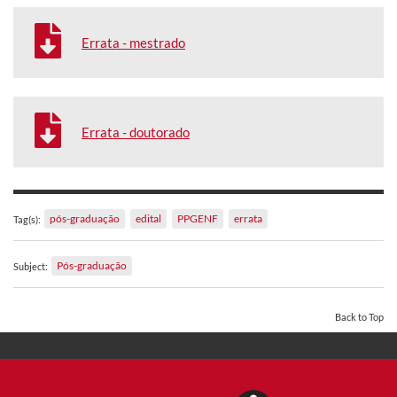
Errata - mestrado
Errata - doutorado
pós-graduação
edital
PPGENF
errata
Tag(s):
Pós-graduação
Subject:
Back to Top