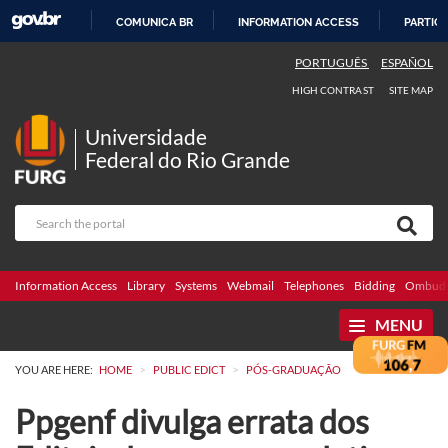
COMUNICA BR
INFORMATION ACCESS
PARTICI
SKIP
PORTUGUÊS
ESPAÑOL
TO
HIGH CONTRAST
SITE MAP
CONTENT
Universidade
Federal do Rio Grande
Information Access
Library
Systems
Webmail
Telephones
Bidding
Ombuds
MENU
>
>
YOU ARE HERE:
HOME
PUBLIC EDICT
PÓS-GRADUAÇÃO
Ppgenf divulga errata dos