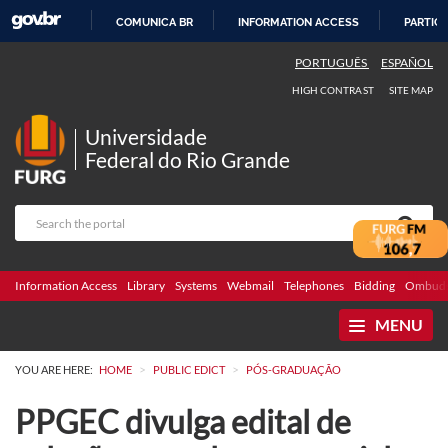
COMUNICA BR
INFORMATION ACCESS
PARTICI
SKIP
PORTUGUÊS
ESPAÑOL
TO
HIGH CONTRAST
SITE MAP
CONTENT
Universidade
Federal do Rio Grande
Information Access
Library
Systems
Webmail
Telephones
Bidding
Ombuds
MENU
>
>
YOU ARE HERE:
HOME
PUBLIC EDICT
PÓS-GRADUAÇÃO
PPGEC divulga edital de