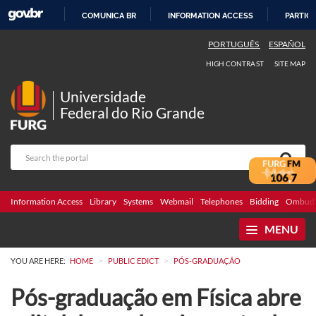
COMUNICA BR
INFORMATION ACCESS
PARTICI
SKIP
PORTUGUÊS
ESPAÑOL
TO
HIGH CONTRAST
SITE MAP
CONTENT
Universidade
Federal do Rio Grande
Information Access
Library
Systems
Webmail
Telephones
Bidding
Ombuds
MENU
>
>
YOU ARE HERE:
HOME
PUBLIC EDICT
PÓS-GRADUAÇÃO
Pós-graduação em Física abre