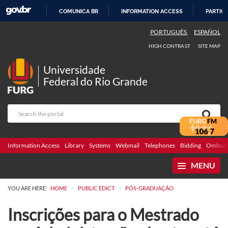
COMUNICA BR
INFORMATION ACCESS
PARTICI
SKIP
PORTUGUÊS
ESPAÑOL
TO
HIGH CONTRAST
SITE MAP
CONTENT
Universidade
Federal do Rio Grande
Information Access
Library
Systems
Webmail
Telephones
Bidding
Ombuds
MENU
>
>
YOU ARE HERE:
HOME
PUBLIC EDICT
PÓS-GRADUAÇÃO
Inscrições para o Mestrado