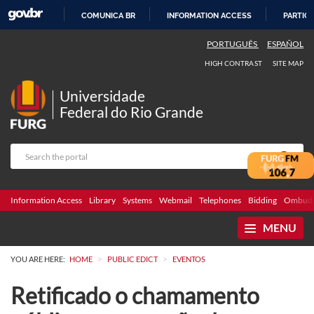
COMUNICA BR
INFORMATION ACCESS
PARTICI
SKIP
PORTUGUÊS
ESPAÑOL
TO
HIGH CONTRAST
SITE MAP
CONTENT
Universidade
Federal do Rio Grande
Information Access
Library
Systems
Webmail
Telephones
Bidding
Ombuds
MENU
>
>
YOU ARE HERE:
HOME
PUBLIC EDICT
EVENTOS
Retificado o chamamento