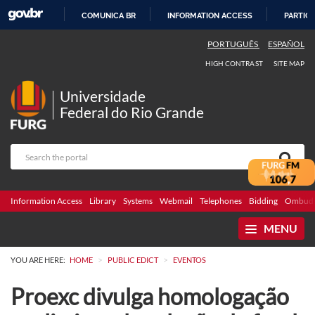
COMUNICA BR
INFORMATION ACCESS
PARTICI
SKIP
PORTUGUÊS
ESPAÑOL
TO
HIGH CONTRAST
SITE MAP
CONTENT
Universidade
Federal do Rio Grande
Information Access
Library
Systems
Webmail
Telephones
Bidding
Ombuds
MENU
>
>
YOU ARE HERE:
HOME
PUBLIC EDICT
EVENTOS
Proexc divulga homologação