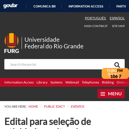
COMUNICA BR
INFORMATION ACCESS
PARTICI
SKIP
PORTUGUÊS
ESPAÑOL
TO
HIGH CONTRAST
SITE MAP
CONTENT
Universidade
Federal do Rio Grande
Information Access
Library
Systems
Webmail
Telephones
Bidding
Ombuds
MENU
>
>
YOU ARE HERE:
HOME
PUBLIC EDICT
EVENTOS
Edital para seleção de