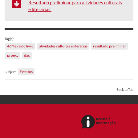
Resultado preliminar para atividades culturais
e literárias
Tag(s):
46ª feira do livro
atividades culturais e literárias
resultado preliminar
proexc
dac
Eventos
Subject:
Back to Top