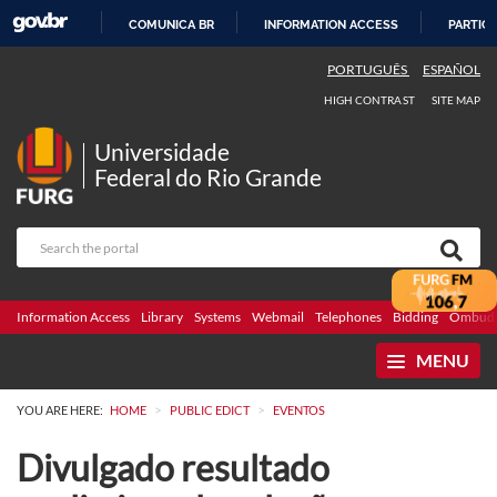
COMUNICA BR
INFORMATION ACCESS
PARTICI
SKIP
PORTUGUÊS
ESPAÑOL
TO
HIGH CONTRAST
SITE MAP
CONTENT
Universidade
Federal do Rio Grande
Information Access
Library
Systems
Webmail
Telephones
Bidding
Ombuds
MENU
>
>
YOU ARE HERE:
HOME
PUBLIC EDICT
EVENTOS
Divulgado resultado