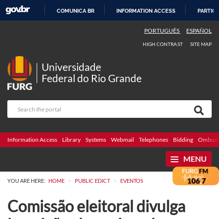
COMUNICA BR
INFORMATION ACCESS
PARTICI
SKIP
PORTUGUÊS
ESPAÑOL
TO
HIGH CONTRAST
SITE MAP
CONTENT
Universidade
Federal do Rio Grande
Information Access
Library
Systems
Webmail
Telephones
Bidding
Ombuds
MENU
>
>
YOU ARE HERE:
HOME
PUBLIC EDICT
EVENTOS
Comissão eleitoral divulga