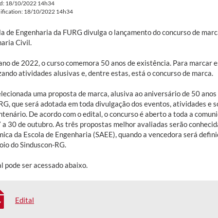
ed: 18/10/2022 14h34
ification: 18/10/2022 14h34
la de Engenharia da FURG divulga o lançamento do concurso de marca
ria Civil.
ano de 2022, o curso comemora 50 anos de existência. Para marcar es
ando atividades alusivas e, dentre estas, está o concurso de marca.
elecionada uma proposta de marca, alusiva ao aniversário de 50 anos 
G, que será adotada em toda divulgação dos eventos, atividades e s
ntenário. De acordo com o edital, o concurso é aberto a toda a comun
7 a 30 de outubro. As três propostas melhor avaliadas serão conheci
ica da Escola de Engenharia (SAEE), quando a vencedora será defini
oio do Sinduscon-RG.
al pode ser acessado abaixo.
Edital