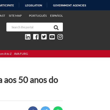
ARTICIPATE
LEGISLATION
GOVERNMENT AGENCIES
AST
SITE MAP
PORTUGUÊS
ESPAÑOL
om A to Z
AVA FURG
a aos 50 anos do