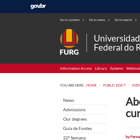
Go to content
Go to menu
Go to search
1
2
3
Universida
Federal do 
Information Access
Library
Systems
Webmai
>
>
YOU ARE HERE:
HOME
PUBLIC EDICT
EVE
Ab
News
cur
Admissions
Our degrees
Guia de Fontes
by
Ferna
22ª Semana