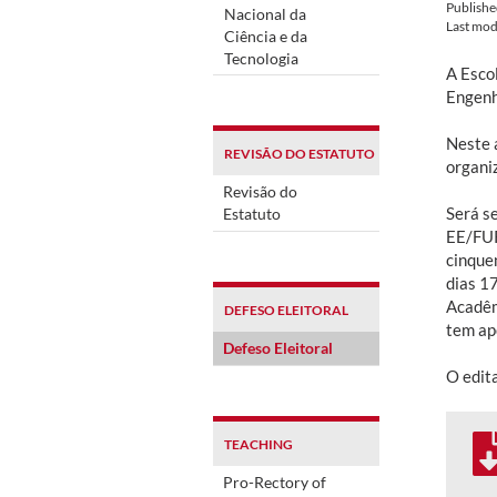
Publish
Nacional da
Last mod
Ciência e da
Tecnologia
A Esco
Engenha
Neste 
REVISÃO DO ESTATUTO
organiz
Revisão do
Será s
Estatuto
EE/FUR
cinque
dias 1
Acadêm
DEFESO ELEITORAL
tem ap
Defeso Eleitoral
O edit
TEACHING
Pro-Rectory of