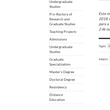
Undergraduate
Studies
Este ma
Pro-Rectory of
2018, 
Research and
para a 
Graduate Studies
2 de o
Teaching Projects
Admissions
Tag(s):
Undergraduate
Studies
Graduate
Subject:
Specialization
Master's Degree
Doctoral Degree
Resindency
Distance
Education