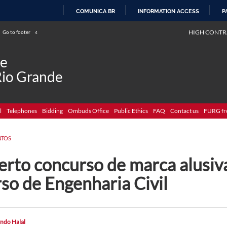
COMUNICA BR
INFORMATION ACCESS
P
SKIP
HIGH CONTR
Go to footer
4
TO
CONTENT
de
Rio Grande
l
Telephones
Bidding
Ombuds Office
Public Ethics
FAQ
Contact us
FURG fr
NTOS
erto concurso de marca alusiv
so de Engenharia Civil
ndo Halal