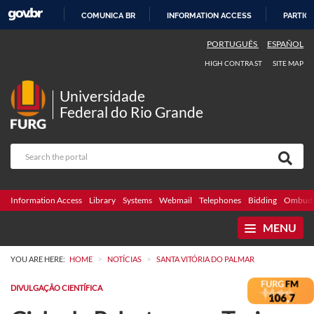
COMUNICA BR
INFORMATION ACCESS
PARTICI
SKIP
PORTUGUÊS
ESPAÑOL
TO
HIGH CONTRAST
SITE MAP
CONTENT
Universidade
Federal do Rio Grande
Information Access
Library
Systems
Webmail
Telephones
Bidding
Ombuds
MENU
>
>
YOU ARE HERE:
HOME
NOTÍCIAS
SANTA VITÓRIA DO PALMAR
DIVULGAÇÃO CIENTÍFICA