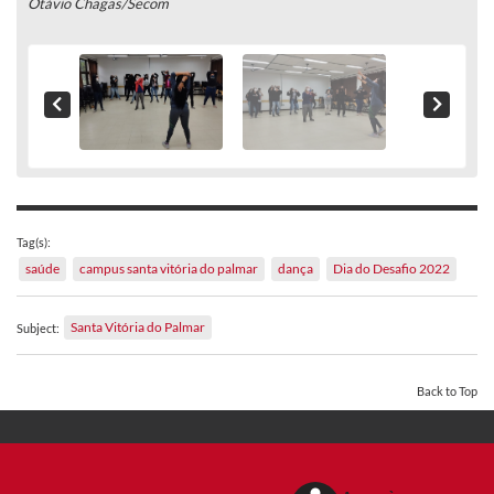
Otávio Chagas/Secom
Tag(s):
saúde
campus santa vitória do palmar
dança
Dia do Desafio 2022
Santa Vitória do Palmar
Subject:
Back to Top