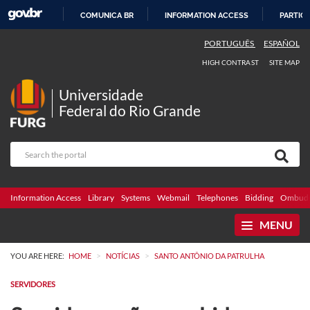
COMUNICA BR
INFORMATION ACCESS
PARTICI
SKIP
PORTUGUÊS
ESPAÑOL
TO
HIGH CONTRAST
SITE MAP
CONTENT
Universidade
Federal do Rio Grande
Information Access
Library
Systems
Webmail
Telephones
Bidding
Ombuds
MENU
>
>
YOU ARE HERE:
HOME
NOTÍCIAS
SANTO ANTÔNIO DA PATRULHA
SERVIDORES