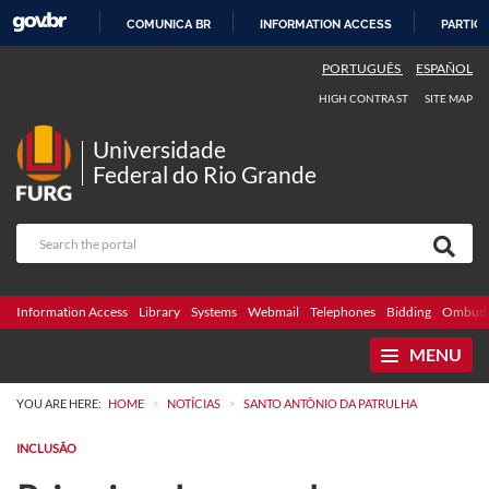
COMUNICA BR
INFORMATION ACCESS
PARTICI
SKIP
PORTUGUÊS
ESPAÑOL
TO
HIGH CONTRAST
SITE MAP
CONTENT
Universidade
Federal do Rio Grande
Information Access
Library
Systems
Webmail
Telephones
Bidding
Ombuds
MENU
>
>
YOU ARE HERE:
HOME
NOTÍCIAS
SANTO ANTÔNIO DA PATRULHA
INCLUSÃO