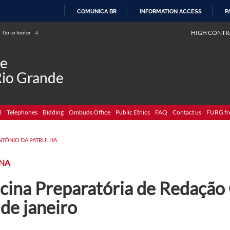
COMUNICA BR
INFORMATION ACCESS
P
SKIP
HIGH CONTR
Go to footer
4
TO
CONTENT
de
Rio Grande
l
Telephones
Bidding
Ombuds Office
Public Ethics
FAQ
Contact us
FURG fr
NTÔNIO DA PATRULHA
INA
cina Preparatória de Redação 
de janeiro