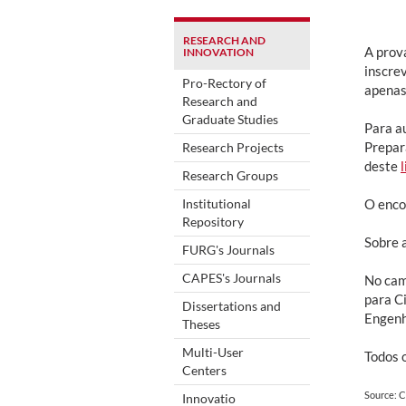
RESEARCH AND
A prov
INNOVATION
inscre
Pro-Rectory of
apenas
Research and
Graduate Studies
Para a
Prepar
Research Projects
deste
l
Research Groups
Institutional
O enco
Repository
Sobre 
FURG's Journals
CAPES's Journals
No cam
para C
Dissertations and
Engenh
Theses
Multi-User
Todos 
Centers
Source: 
Innovatio