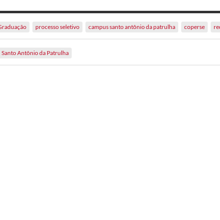
Graduação
processo seletivo
campus santo antônio da patrulha
coperse
re
Santo Antônio da Patrulha