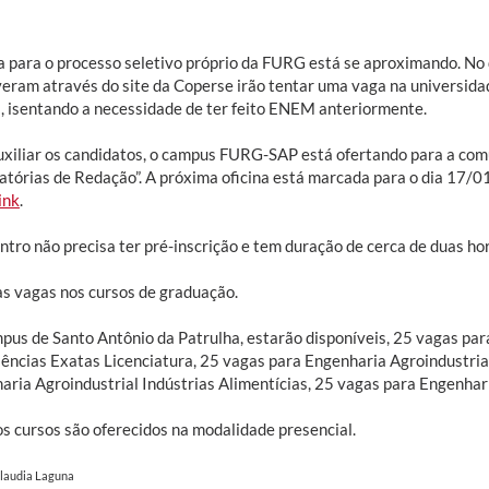
a para o processo seletivo próprio da FURG está se aproximando. No d
veram através do site da Coperse irão tentar uma vaga na universida
, isentando a necessidade de ter feito ENEM anteriormente.
uxiliar os candidatos, o campus FURG-SAP está ofertando para a com
atórias de Redação”. A próxima oficina está marcada para o dia 17/0
ink
.
ntro não precisa ter pré-inscrição e tem duração de cerca de duas ho
as vagas nos cursos de graduação.
pus de Santo Antônio da Patrulha, estarão disponíveis, 25 vagas par
iências Exatas Licenciatura, 25 vagas para Engenharia Agroindustria
aria Agroindustrial Indústrias Alimentícias, 25 vagas para Engenhar
os cursos são oferecidos na modalidade presencial.
Claudia Laguna