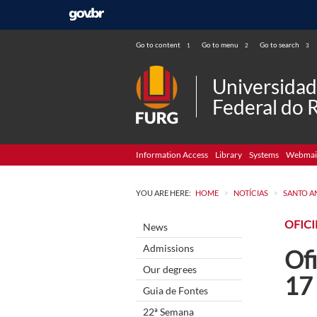
Go to content
Go to menu
Go to search
1
2
3
Universida
Federal do 
Information Access
Library
Systems
Webmai
>
>
YOU ARE HERE:
HOME
NOTÍCIAS
SANTO A
OFIC
News
Admissions
Ofi
Our degrees
17 
Guia de Fontes
22ª Semana