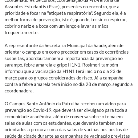
coordenadores de cursos, coordenação da Pró-reitoria de
Assuntos Estudantis (Prae), presentes no encontro, que a
prioridade é focar na "etiqueta respiratória". Segundo ela, é a
melhor forma de prevenção, isto é, quando, tossir ou espirrar,
cobrir o nariz e a boca com um lenço e lavar as mãos
frequentemente.
A representante da Secretaria Municipal da Saúde, além de
orientar o campus em como proceder em casos de ocorrências
suspeitas, abordou também a importância da prevenção ao
sarampo, febre amarela e gripe H1N1. Rosimeri também
informou que a vacinação da H1N1 terá início no dia 23 de
março para os grupos considerados de risco. Já a campanha
contra a febre amarela terá início no dia 28 de março, segundo a
coordenadora.
O Campus Santo Antônio da Patrulha recebeu um vídeo para
prevenção ao Covid-19, que deverá ser divulgado para toda a
comunidade acadêmica, além de conversa sobre o tema em
salas de aulas com os estudantes, que deverão também ser
orientados a procurar uma das salas de vacinas nos postos de
saúde da cidade durante as campanhas de vacinação previstas