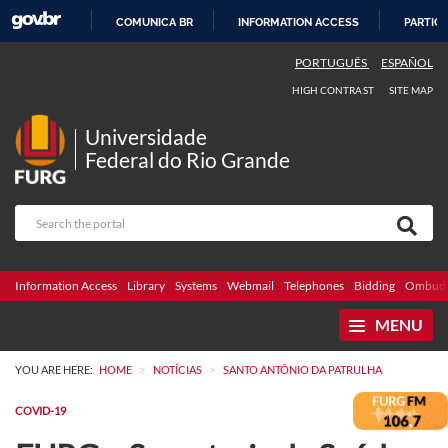
COMUNICA BR
INFORMATION ACCESS
PARTICI
SKIP
PORTUGUÊS
ESPAÑOL
TO
HIGH CONTRAST
SITE MAP
CONTENT
Universidade
Federal do Rio Grande
Information Access
Library
Systems
Webmail
Telephones
Bidding
Ombuds
MENU
>
>
YOU ARE HERE:
HOME
NOTÍCIAS
SANTO ANTÔNIO DA PATRULHA
COVID-19