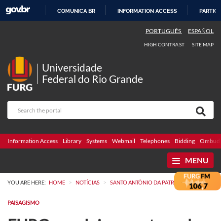
COMUNICA BR
INFORMATION ACCESS
PARTICI
SKIP
PORTUGUÊS
ESPAÑOL
TO
HIGH CONTRAST
SITE MAP
CONTENT
Universidade
Federal do Rio Grande
Information Access
Library
Systems
Webmail
Telephones
Bidding
Ombuds
MENU
>
>
YOU ARE HERE:
HOME
NOTÍCIAS
SANTO ANTÔNIO DA PATRULHA
PAISAGISMO