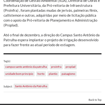
Coordenação de Gestão Ambiental (SGA), Diretoria de Obras e
Prefeitura Universitária, da Pró-reitoria de Infraestrutura
(Proinfra) , foram plantadas mudas de jerivás, palmeiras fênix,
callistemon e outras, adquiridas por meio de licitação pública
com o apoio da Pró-reitoria de Planejamento e Administração
(Proplad).
Até o final de dezembro, a direção do Campus Santo Antônio da
Patrulha espera implantar o projeto de irrigação desenvolvido
para fazer frente ao atual período de estiagem.
Tag(s):
campus santo antônio da patrulha
proinfra
proplad
unidade bom princípio
horto
plantio
paisagismo
Santo Antônio da Patrulha
Subject:
Back to Top