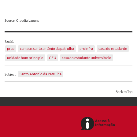
Source: Claudia Laguna
Tag(s):
prae
campus santo antônio da patrulha
proinfra
casa do estudante
unidade bom princípio
CEU
casa do estudante universitário
Santo Antônio da Patrulha
Subject:
Back to Top