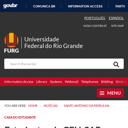
COMUNICA BR
INFORMATION ACCESS
PARTICI
SKIP
PORTUGUÊS
ESPAÑOL
TO
HIGH CONTRAST
SITE MAP
CONTENT
Universidade
Federal do Rio Grande
Information Access
Library
Systems
Webmail
Telephones
Bidding
Ombuds
MENU
>
>
YOU ARE HERE:
HOME
NOTÍCIAS
SANTO ANTÔNIO DA PATRULHA
CASA DO ESTUDANTE