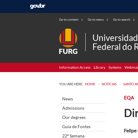
Go to content
Go to menu
Go to search
1
2
3
Universida
Federal do 
Information Access
Library
Systems
Webmai
>
>
YOU ARE HERE:
HOME
NOTÍCIAS
SANTO A
EQA
News
Admissions
Di
Our degrees
Guia de Fontes
Felipe
22ª Semana