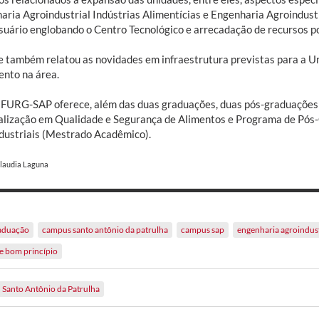
aria Agroindustrial Indústrias Alimentícias e Engenharia Agroindust
suário englobando o Centro Tecnológico e arrecadação de recursos po
e também relatou as novidades em infraestrutura previstas para a U
nto na área.
FURG-SAP oferece, além das duas graduações, duas pós-graduações 
alização em Qualidade e Segurança de Alimentos e Programa de Pós
dustriais (Mestrado Acadêmico).
Claudia Laguna
aduação
campus santo antônio da patrulha
campus sap
engenharia agroindust
e bom princípio
Santo Antônio da Patrulha