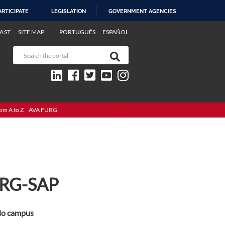
ARTICIPATE
LEGISLATION
GOVERNMENT AGENCIES
AST
SITE MAP
PORTUGUÊS
ESPAÑOL
om A to Z
AVA FURG
FURG-SAP
 do campus