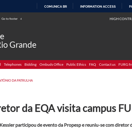
COMUNICA BR
INFORMATION ACCESS
P
SKIP
HIGH CONTR
Go to footer
4
TO
CONTENT
de
Rio Grande
l
Telephones
Bidding
Ombuds Office
Public Ethics
FAQ
Contact us
FURG fr
NTÔNIO DA PATRULHA
retor da EQA visita campus 
 Kessler participou de evento da Propesp e reuniu-se com diretor