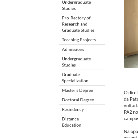
Undergraduate
Studies
Pro-Rectory of
Research and
Graduate Studies
Teaching Projects
Admissions
Undergraduate
Studies
Graduate
Specialization
Master's Degree
O dire
da Pat
Doctoral Degree
voltad
Resindency
PA2 no
campus
Distance
Education
Na opo
assunt