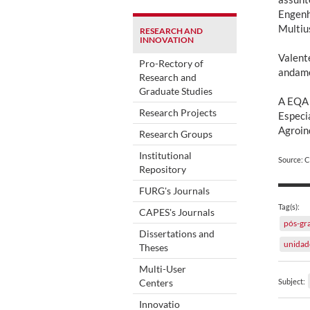
Engenh
Multiu
RESEARCH AND
INNOVATION
Valent
Pro-Rectory of
andame
Research and
Graduate Studies
A EQA 
Research Projects
Especi
Agroin
Research Groups
Institutional
Source: 
Repository
FURG's Journals
Tag(s):
CAPES's Journals
pós-gr
Dissertations and
unidad
Theses
Multi-User
Centers
Subject:
Innovatio