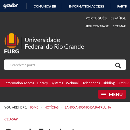
COMUNICA BR
INFORMATION ACCESS
PARTICI
SKIP
PORTUGUÊS
ESPAÑOL
TO
HIGH CONTRAST
SITE MAP
CONTENT
Universidade
Federal do Rio Grande
Information Access
Library
Systems
Webmail
Telephones
Bidding
Ombuds
MENU
>
>
YOU ARE HERE:
HOME
NOTÍCIAS
SANTO ANTÔNIO DA PATRULHA
CEU-SAP