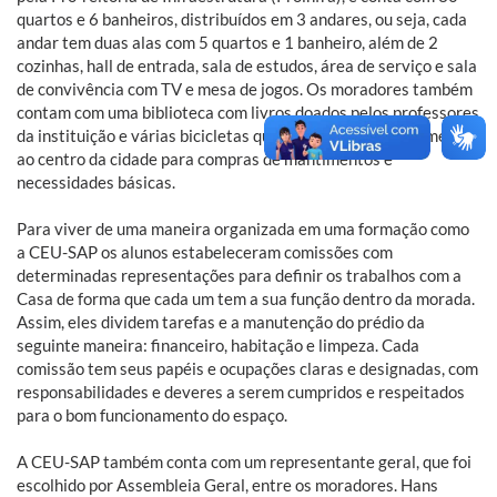
quartos e 6 banheiros, distribuídos em 3 andares, ou seja, cada
andar tem duas alas com 5 quartos e 1 banheiro, além de 2
cozinhas, hall de entrada, sala de estudos, área de serviço e sala
de convivência com TV e mesa de jogos. Os moradores também
contam com uma biblioteca com livros doados pelos professores
da instituição e várias bicicletas que permitem o deslocamento
ao centro da cidade para compras de mantimentos e
necessidades básicas.
Para viver de uma maneira organizada em uma formação como
a CEU-SAP os alunos estabeleceram comissões com
determinadas representações para definir os trabalhos com a
Casa de forma que cada um tem a sua função dentro da morada.
Assim, eles dividem tarefas e a manutenção do prédio da
seguinte maneira: financeiro, habitação e limpeza. Cada
comissão tem seus papéis e ocupações claras e designadas, com
responsabilidades e deveres a serem cumpridos e respeitados
para o bom funcionamento do espaço.
A CEU-SAP também conta com um representante geral, que foi
escolhido por Assembleia Geral, entre os moradores. Hans