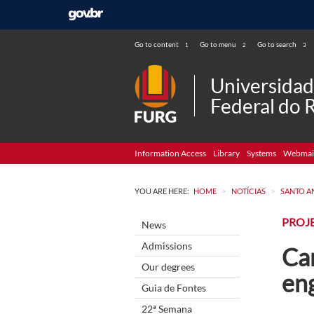
Go to content
Go to menu
Go to search
1
2
3
Universida
Federal do 
Information Access
Library
Systems
Webmai
>
>
YOU ARE HERE:
HOME
NOTÍCIAS
SANTO A
PROJ
News
Admissions
Ca
Our degrees
eng
Guia de Fontes
22ª Semana