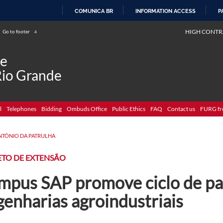
COMUNICA BR
INFORMATION ACCESS
P
SKIP
HIGH CONTR
Go to footer
4
TO
CONTENT
de
Rio Grande
l
Telephones
Bidding
Ombuds Office
Public Ethics
FAQ
Contact us
FURG fr
NTÔNIO DA PATRULHA
ETO DE EXTENSÃO
mpus SAP promove ciclo de pal
enharias agroindustriais