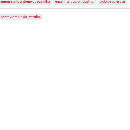
campus santo antônio da patrulha
engenharia agroindustrial
ciclo de palestras
Santo Antônio da Patrulha