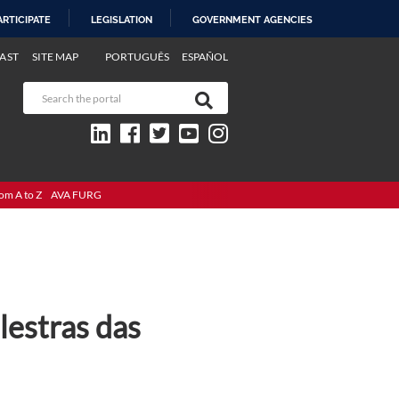
ARTICIPATE
LEGISLATION
GOVERNMENT AGENCIES
AST
SITE MAP
PORTUGUÊS
ESPAÑOL
om A to Z
AVA FURG
estras das