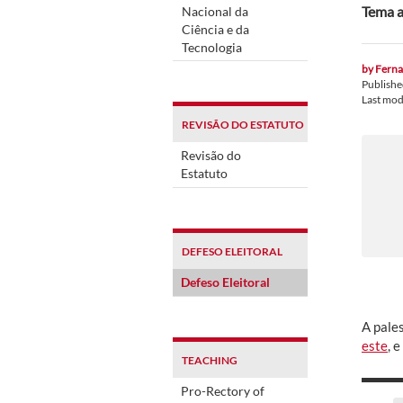
Tema a
Nacional da
Ciência e da
Tecnologia
by
Ferna
Publish
Last mod
REVISÃO DO ESTATUTO
Revisão do
Estatuto
DEFESO ELEITORAL
Defeso Eleitoral
A pales
este
, 
TEACHING
Pro-Rectory of