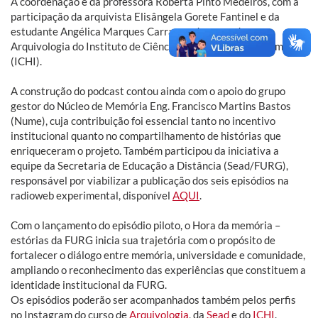
A coordenação é da professora Roberta Pinto Medeiros, com a
participação da arquivista Elisângela Gorete Fantinel e da
estudante Angélica Marques Carrasco, do curso de
Arquivologia do Instituto de Ciências Humanas e da Informação
(ICHI).
A construção do podcast contou ainda com o apoio do grupo
gestor do Núcleo de Memória Eng. Francisco Martins Bastos
(Nume), cuja contribuição foi essencial tanto no incentivo
institucional quanto no compartilhamento de histórias que
enriqueceram o projeto. Também participou da iniciativa a
equipe da Secretaria de Educação a Distância (Sead/FURG),
responsável por viabilizar a publicação dos seis episódios na
radioweb experimental, disponível
AQUI
.
Com o lançamento do episódio piloto, o Hora da memória –
estórias da FURG inicia sua trajetória com o propósito de
fortalecer o diálogo entre memória, universidade e comunidade,
ampliando o reconhecimento das experiências que constituem a
identidade institucional da FURG.
Os episódios poderão ser acompanhados também pelos perfis
no Instagram do curso de
Arquivologia
, da
Sead
e do
ICHI
.