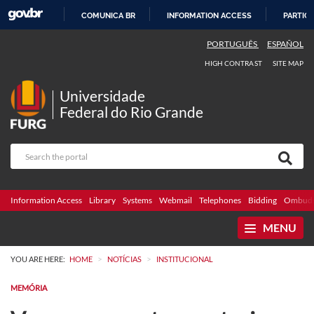
COMUNICA BR
INFORMATION ACCESS
PARTICI
SKIP
PORTUGUÊS
ESPAÑOL
TO
HIGH CONTRAST
SITE MAP
CONTENT
Universidade
Federal do Rio Grande
Information Access
Library
Systems
Webmail
Telephones
Bidding
Ombuds
MENU
>
>
YOU ARE HERE:
HOME
NOTÍCIAS
INSTITUCIONAL
MEMÓRIA