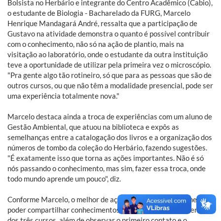
Bolsista no Herbário e integrante do Centro Acadêmico (Cabio),
o estudante de Biologia - Bacharelado da FURG, Marcelo
Henrique Mandagará André, ressalta que a participação de
Gustavo na atividade demonstra o quanto é possível contribuir
com o conhecimento, não só na ação de plantio, mais na
visitação ao laboratório, onde o estudante da outra instituição
teve a oportunidade de utilizar pela primeira vez o microscópio.
"Pra gente algo tão rotineiro, só que para as pessoas que são de
outros cursos, ou que não têm a modalidade presencial, pode ser
uma experiência totalmente nova."
Marcelo destaca ainda a troca de experiências com um aluno de
Gestão Ambiental, que atuou na biblioteca e expôs as
semelhanças entre a catalogação dos livros e a organização dos
números de tombo da coleção do Herbário, fazendo sugestões.
"É exatamente isso que torna as ações importantes. Não é só
nós passando o conhecimento, mas sim, fazer essa troca, onde
todo mundo aprende um pouco", diz.
Conforme Marcelo, o melhor de ações como essa é justamente
poder compartilhar conhecimentos com os calouros e veteranos
dos três cursos, além de observar o primeiro contato e o