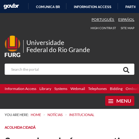
COMUNICA BR
INFORMATION ACCESS
PARTICI
SKIP
PORTUGUÊS
ESPAÑOL
TO
HIGH CONTRAST
SITE MAP
CONTENT
Universidade
Federal do Rio Grande
Information Access
Library
Systems
Webmail
Telephones
Bidding
Ombuds
MENU
>
>
YOU ARE HERE:
HOME
NOTÍCIAS
INSTITUCIONAL
ACOLHIDA CIDADÃ