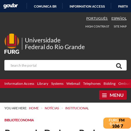
COMUNICA BR
INFORMATION ACCESS
PARTICI
SKIP
PORTUGUÊS
ESPAÑOL
TO
HIGH CONTRAST
SITE MAP
CONTENT
Universidade
Federal do Rio Grande
Information Access
Library
Systems
Webmail
Telephones
Bidding
Ombuds
MENU
>
>
YOU ARE HERE:
HOME
NOTÍCIAS
INSTITUCIONAL
BIBLIOTECONOMIA