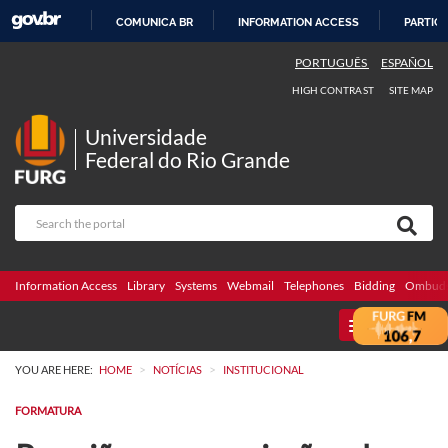
COMUNICA BR
INFORMATION ACCESS
PARTICI
SKIP
PORTUGUÊS
ESPAÑOL
TO
HIGH CONTRAST
SITE MAP
CONTENT
Universidade
Federal do Rio Grande
Information Access
Library
Systems
Webmail
Telephones
Bidding
Ombuds
MENU
>
>
YOU ARE HERE:
HOME
NOTÍCIAS
INSTITUCIONAL
FORMATURA