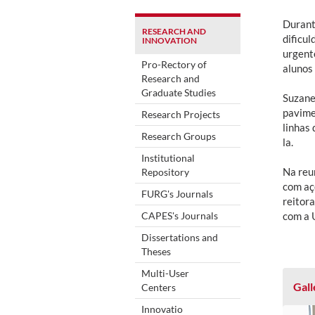
Durant
RESEARCH AND
dificu
INNOVATION
urgent
Pro-Rectory of
alunos
Research and
Graduate Studies
Suzane
pavime
Research Projects
linhas
Research Groups
la.
Institutional
Na reun
Repository
com aç
FURG's Journals
reitor
CAPES's Journals
com a 
Dissertations and
Theses
Multi-User
Gall
Centers
Innovatio