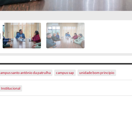
campus santo antônio da patrulha
campus sap
unidade bom princípio
Institucional