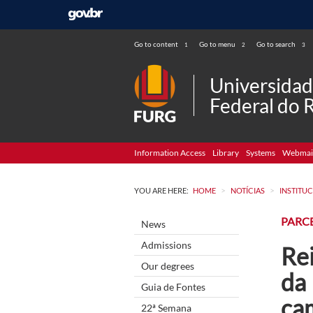
Go to content
Go to menu
Go to search
1
2
3
Universida
Federal do 
Information Access
Library
Systems
Webmai
>
>
YOU ARE HERE:
HOME
NOTÍCIAS
INSTITU
PARC
News
Admissions
Rei
Our degrees
da 
Guia de Fontes
ca
22ª Semana