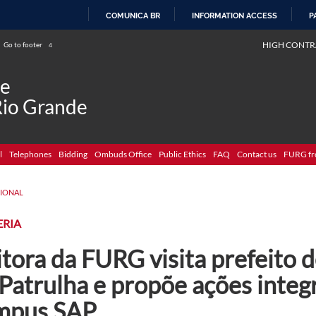
COMUNICA BR
INFORMATION ACCESS
P
SKIP
HIGH CONTR
Go to footer
4
TO
CONTENT
de
Rio Grande
l
Telephones
Bidding
Ombuds Office
Public Ethics
FAQ
Contact us
FURG fr
CIONAL
ERIA
tora da FURG visita prefeito 
Patrulha e propõe ações integ
mpus SAP