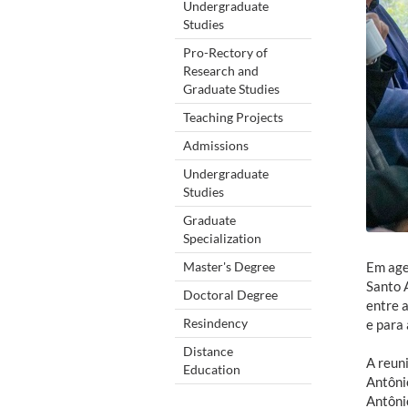
Undergraduate
Studies
Pro-Rectory of
Research and
Graduate Studies
Teaching Projects
Admissions
Undergraduate
Studies
Graduate
Specialization
Master's Degree
Em age
Santo 
Doctoral Degree
entre 
Resindency
e para 
Distance
A reun
Education
Antônio
Antônio