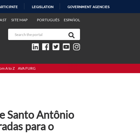
ARTICIPATE
LEGISLATION
GOVERNMENT AGENCIES
AST
SITE MAP
PORTUGUÊS
ESPAÑOL
om A to Z
AVA FURG
de Santo Antônio
radas para o