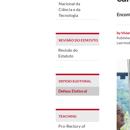
Nacional da
Ciência e da
Encont
Tecnologia
by
Vivian
Publish
REVISÃO DO ESTATUTO
Last mod
Revisão do
Estatuto
DEFESO ELEITORAL
Defeso Eleitoral
TEACHING
Pro-Rectory of