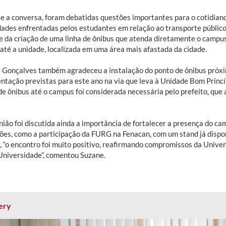
e a conversa, foram debatidas questões importantes para o cotidia
ldades enfrentadas pelos estudantes em relação ao transporte público
e da criação de uma linha de ônibus que atenda diretamente o campus
 até a unidade, localizada em uma área mais afastada da cidade.
 Gonçalves também agradeceu a instalação do ponto de ônibus próx
ntação previstas para este ano na via que leva à Unidade Bom Princíp
 de ônibus até o campus foi considerada necessária pelo prefeito, qu
ião foi discutida ainda a importância de fortalecer a presença do ca
ões, como a participação da FURG na Fenacan, com um stand já disponi
a, “o encontro foi muito positivo, reafirmando compromissos da Unive
Universidade”, comentou Suzane.
ery