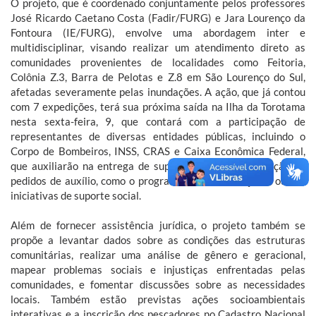
O projeto, que é coordenado conjuntamente pelos professores
José Ricardo Caetano Costa (Fadir/FURG) e Jara Lourenço da
Fontoura (IE/FURG), envolve uma abordagem inter e
multidisciplinar, visando realizar um atendimento direto as
comunidades provenientes de localidades como Feitoria,
Colônia Z.3, Barra de Pelotas e Z.8 em São Lourenço do Sul,
afetadas severamente pelas inundações. A ação, que já contou
com 7 expedições, terá sua próxima saída na Ilha da Torotama
nesta sexta-feira, 9, que contará com a participação de
representantes de diversas entidades públicas, incluindo o
Corpo de Bombeiros, INSS, CRAS e Caixa Econômica Federal,
que auxiliarão na entrega de suprimentos e na efetivação de
pedidos de auxílio, como o programa de reconstrução e outras
iniciativas de suporte social.
Além de fornecer assistência jurídica, o projeto também se
propõe a levantar dados sobre as condições das estruturas
comunitárias, realizar uma análise de gênero e geracional,
mapear problemas sociais e injustiças enfrentadas pelas
comunidades, e fomentar discussões sobre as necessidades
locais. Também estão previstas ações socioambientais
interativas e a inscrição dos pescadores no Cadastro Nacional