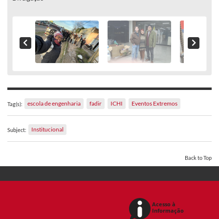
escola de engenharia
fadir
ICHI
Eventos Extremos
Tag(s):
Institucional
Subject:
Back to Top