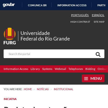
COMUNICA BR
INFORMATION ACCESS
PARTICI
SKIP
PORTUGUÊS
ESPAÑOL
TO
HIGH CONTRAST
SITE MAP
CONTENT
Universidade
Federal do Rio Grande
Information Access
Library
Systems
Webmail
Telephones
Bidding
Ombuds
MENU
>
>
YOU ARE HERE:
HOME
NOTÍCIAS
INSTITUCIONAL
INICIATIVA