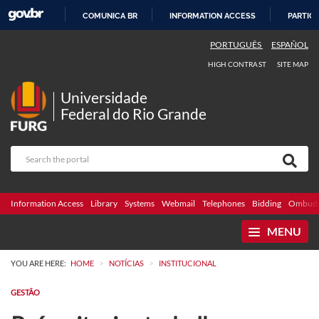
COMUNICA BR
INFORMATION ACCESS
PARTICI
SKIP
PORTUGUÊS
ESPAÑOL
TO
HIGH CONTRAST
SITE MAP
CONTENT
Universidade
Federal do Rio Grande
Information Access
Library
Systems
Webmail
Telephones
Bidding
Ombuds
MENU
>
>
YOU ARE HERE:
HOME
NOTÍCIAS
INSTITUCIONAL
GESTÃO