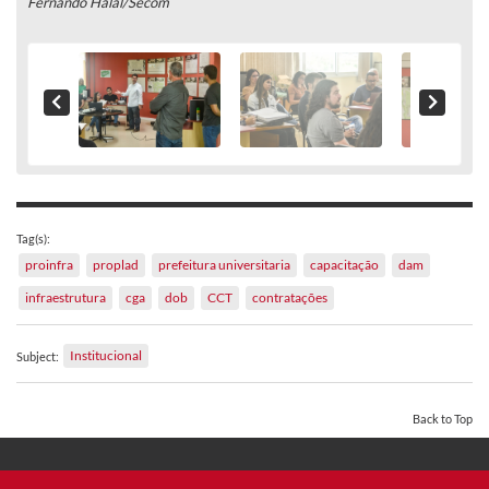
Fernando Halal/Secom
Tag(s):
proinfra
proplad
prefeitura universitaria
capacitação
dam
infraestrutura
cga
dob
CCT
contratações
Institucional
Subject:
Back to Top