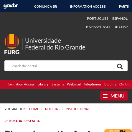
COMUNICA BR
INFORMATION ACCESS
PARTICI
SKIP
PORTUGUÊS
ESPAÑOL
TO
HIGH CONTRAST
SITE MAP
CONTENT
Universidade
Federal do Rio Grande
Information Access
Library
Systems
Webmail
Telephones
Bidding
Ombuds
MENU
>
>
YOU ARE HERE:
HOME
NOTÍCIAS
INSTITUCIONAL
RETOMADA PRESENCIAL