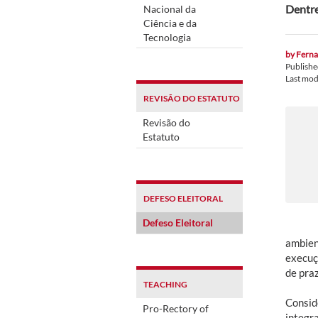
Dentre
Nacional da
Ciência e da
Tecnologia
by
Ferna
Publish
Last mod
REVISÃO DO ESTATUTO
Revisão do
Estatuto
DEFESO ELEITORAL
Defeso Eleitoral
ambien
execuç
de praz
TEACHING
Consid
Pro-Rectory of
integr