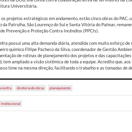
itura Universitária.
 os projetos estratégicos em andamento, estão cinco obras do PAC, 
o da Patrulha, São Lourenço do Sul e Santa Vitória do Palmar, rema
 de Prevenção e Proteção Contra Incêndios (PPCIs).
nfra possui uma alta demanda diária, atendida com muito esforço de no
iro químico Fillipe Pacheco da Silva, coordenador de Gestão Ambienta
entação de rotinas de planejamento dos projetos e das capacitações 
d, tem ampliado a visão sistêmica de toda a equipe. Acredito que, ao
sso time na mesma direção, facilitando o trabalho e as tomadas de deci
proinfra
diretoria de obras
planejamento
Institucional