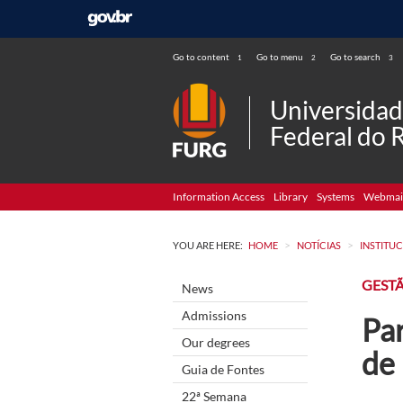
Go to content
Go to menu
Go to search
1
2
3
Universida
Federal do 
Information Access
Library
Systems
Webmai
>
>
YOU ARE HERE:
HOME
NOTÍCIAS
INSTITU
GEST
News
Admissions
Par
Our degrees
de
Guia de Fontes
22ª Semana