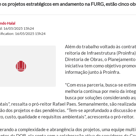
 os projetos estratégicos em andamento na FURG, estão cinco o
ndo Halal
ed: 16/05/2025 15h24
ification: 16/05/2025 15h24
Além do trabalho voltado às contr
reitoria de Infraestrutura (Proinfr
Diretoria de Obras, o Planejamento 
iniciativa tem como objetivo promo
informação junto à Proinfra.
"Com essa parceria, busca-se estimu
melhoria contínua por meio da inte
busca por soluções considerando as
tais", ressalta o pró-reitor Rafael Paes. Semanalmente, são realiz
ão dos projetos e das pendências. "Tem-se aprofundado a discussão
o, custo, qualidade e requisitos ambientais", acrescenta o pró-reitor.
erando a complexidade e abrangência dos projetos, uma equipe multidi
antes da DOB, ela conta com a colaboração ativa de servidores da 