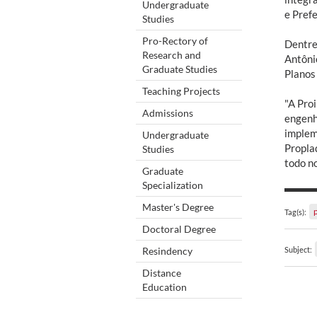
Undergraduate
e Prefe
Studies
Pro-Rectory of
Dentre
Research and
Antôni
Graduate Studies
Planos
Teaching Projects
"A Proi
Admissions
engenhe
implem
Undergraduate
Propla
Studies
todo no
Graduate
Specialization
Master's Degree
Tag(s):
Doctoral Degree
Resindency
Subject:
Distance
Education