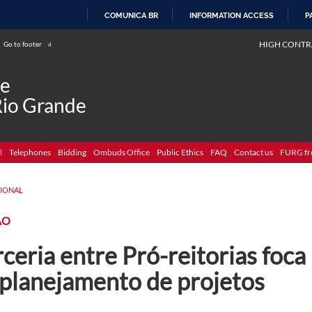
COMUNICA BR
INFORMATION ACCESS
P
SKIP
HIGH CONTR
Go to footer
4
TO
CONTENT
de
Rio Grande
l
Telephones
Bidding
Ombuds Office
Public Ethics
FAQ
Contact us
FURG fr
CIONAL
ÃO
ceria entre Pró-reitorias foca
 planejamento de projetos