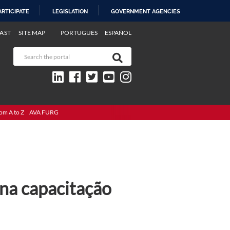
ARTICIPATE
LEGISLATION
GOVERNMENT AGENCIES
AST
SITE MAP
PORTUGUÊS
ESPAÑOL
om A to Z
AVA FURG
 na capacitação