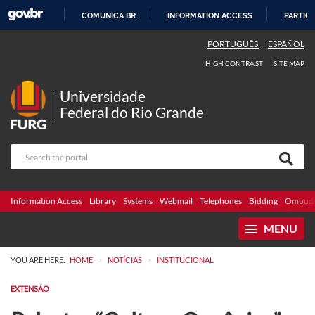
COMUNICA BR
INFORMATION ACCESS
PARTICI
SKIP
PORTUGUÊS
ESPAÑOL
TO
HIGH CONTRAST
SITE MAP
CONTENT
Universidade
Federal do Rio Grande
Information Access
Library
Systems
Webmail
Telephones
Bidding
Ombuds
MENU
>
>
YOU ARE HERE:
HOME
NOTÍCIAS
INSTITUCIONAL
EXTENSÃO