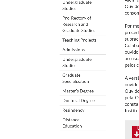
Undergraduate
Ouvido
Studies
conson
Pro-Rectory of
Research and
Por me
Graduate Studies
proced
suprac
Teaching Projects
Colabo
Admissions
ouvido
ao usu
Undergraduate
pelos 
Studies
Graduate
A vers
Specialization
ouvido
Master's Degree
Ouvido
pela O
Doctoral Degree
consta
Resindency
Instit
Distance
Education