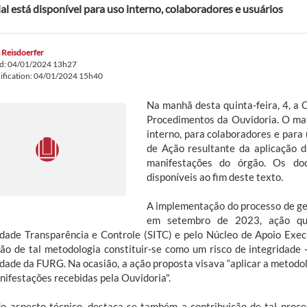
al está disponível para uso interno, colaboradores e usuários
 Reisdoerfer
ed: 04/01/2024 13h27
ification: 04/01/2024 15h40
Na manhã desta quinta-feira, 4, a
Procedimentos da Ouvidoria. O mat
interno, para colaboradores e para 
de Ação resultante da aplicação 
manifestações do órgão. Os doc
disponíveis ao fim deste texto.
A implementação do processo de ges
em setembro de 2023, ação que 
idade Transparência e Controle (SITC) e pelo Núcleo de Apoio Exec
ção de tal metodologia constituir-se como um risco de integridade -
idade da FURG. Na ocasião, a ação proposta visava “aplicar a metodo
nifestações recebidas pela Ouvidoria".
o aspecto técnico, destaca-se também a contribuição de tal proc