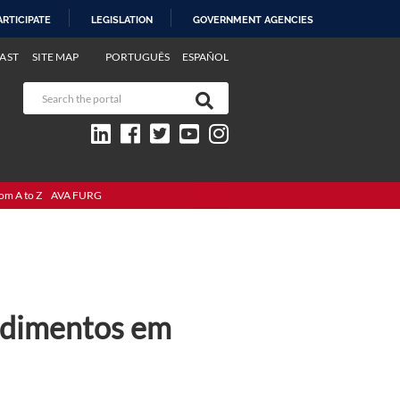
ARTICIPATE
LEGISLATION
GOVERNMENT AGENCIES
AST
SITE MAP
PORTUGUÊS
ESPAÑOL
om A to Z
AVA FURG
edimentos em