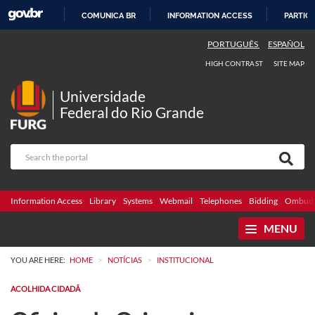
COMUNICA BR
INFORMATION ACCESS
PARTICI
SKIP
PORTUGUÊS
ESPAÑOL
TO
HIGH CONTRAST
SITE MAP
CONTENT
Universidade
Federal do Rio Grande
Information Access
Library
Systems
Webmail
Telephones
Bidding
Ombuds
MENU
>
>
YOU ARE HERE:
HOME
NOTÍCIAS
INSTITUCIONAL
ACOLHIDA CIDADÃ