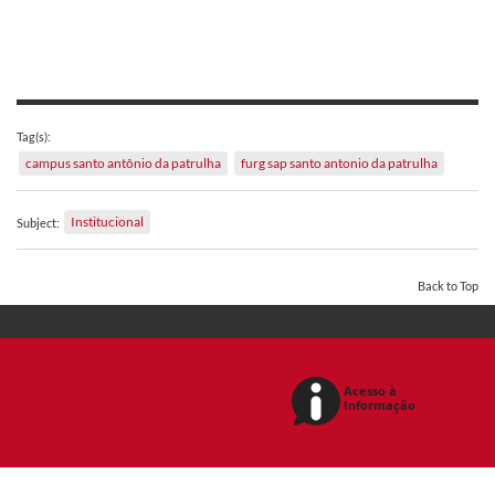
Tag(s):
campus santo antônio da patrulha
furg sap santo antonio da patrulha
Institucional
Subject:
Back to Top