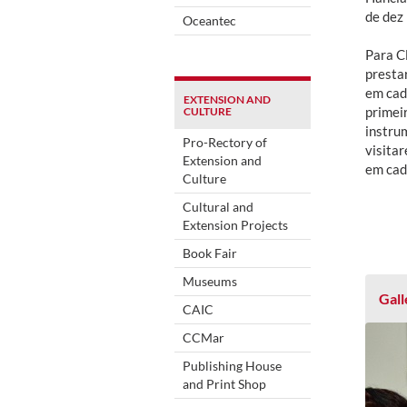
de dez
Oceantec
Para C
presta
em cad
EXTENSION AND
primei
CULTURE
instru
Pro-Rectory of
visitar
Extension and
em cad
Culture
Cultural and
Extension Projects
Book Fair
Museums
Gall
CAIC
CCMar
Publishing House
and Print Shop