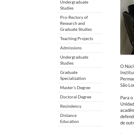
Undergraduate
Studies
Pro-Rectory of
Research and
Graduate Studies
Teaching Projects
Admissions
Undergraduate
Studies
O Núcl
Graduate
Institu
Specialization
Perman
São Lou
Master's Degree
Doctoral Degree
Para o
Unidad
Resindency
acadêm
Distance
defend
Education
de outr