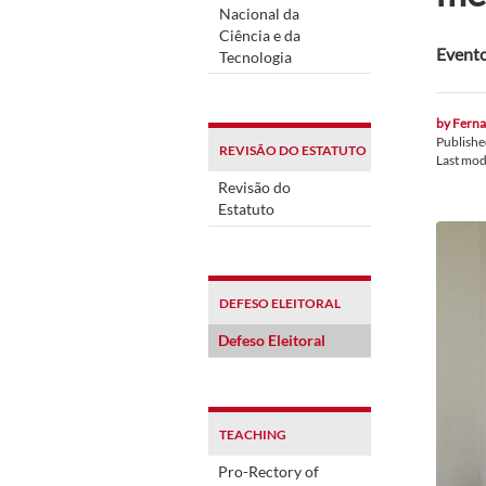
Nacional da
Ciência e da
Evento 
Tecnologia
by
Fernan
Publish
REVISÃO DO ESTATUTO
Last mod
Revisão do
Estatuto
DEFESO ELEITORAL
Defeso Eleitoral
TEACHING
Pro-Rectory of