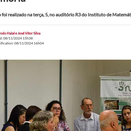
foi realizado na terça, 5, no auditório R3 do Instituto de Matemátic
do Halal e José Vitor Silva
ed: 08/11/2024 15h38
ification: 08/11/2024 16h04