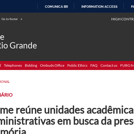
COMUNICA BR
INFORMATION ACCESS
P
SKIP
HIGH CONTR
Go to footer
4
TO
CONTENT
de
Rio Grande
l
Telephones
Bidding
Ombuds Office
Public Ethics
FAQ
Contact us
FURG fr
CIONAL
NÁRIO
me reúne unidades acadêmica
ministrativas em busca da pre
mória