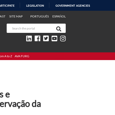
ARTICIPATE
LEGISLATION
GOVERNMENT AGENCIES
AST
SITE MAP
PORTUGUÊS
ESPAÑOL
om A to Z
AVA FURG
s e
servação da