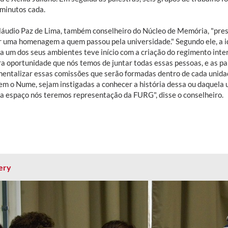
 minutos cada.
láudio Paz de Lima, também conselheiro do Núcleo de Memória, "pres
r uma homenagem a quem passou pela universidade." Segundo ele, a id
a um dos seus ambientes teve início com a criação do regimento inte
ra oportunidade que nós temos de juntar todas essas pessoas, e as pa
mentalizar essas comissões que serão formadas dentro de cada unidade
em o Nume, sejam instigadas a conhecer a história dessa ou daquela u
a espaço nós teremos representação da FURG", disse o conselheiro.
ery