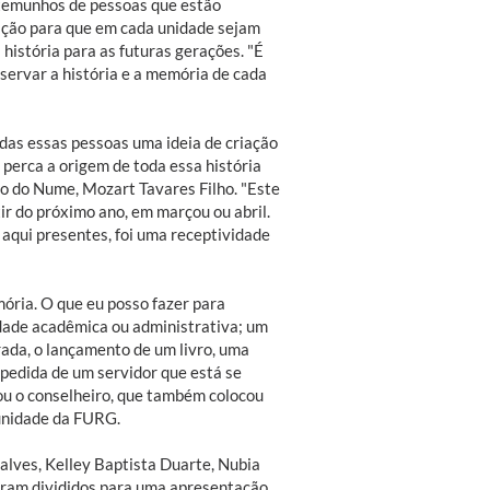
estemunhos de pessoas que estão
ação para que em cada unidade sejam
história para as futuras gerações. "É
servar a história e a memória de cada
odas essas pessoas uma ideia de criação
 perca a origem de toda essa história
ro do Nume, Mozart Tavares Filho. "Este
ir do próximo ano, em marçou ou abril.
qui presentes, foi uma receptividade
ória. O que eu posso fazer para
dade acadêmica ou administrativa; um
ada, o lançamento de um livro, uma
pedida de um servidor que está se
vou o conselheiro, que também colocou
 unidade da FURG.
lves, Kelley Baptista Duarte, Nubia
foram divididos para uma apresentação