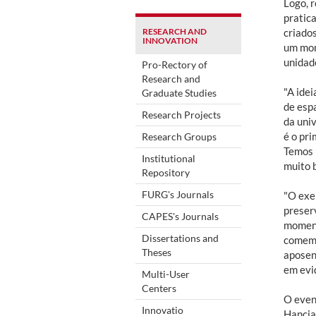
Logo, 
pratic
RESEARCH AND
criados
INNOVATION
um mom
unidade
Pro-Rectory of
Research and
"A idei
Graduate Studies
de esp
Research Projects
da uni
é o pri
Research Groups
Temos 
Institutional
muito b
Repository
FURG's Journals
"O exe
preser
CAPES's Journals
moment
Dissertations and
comemo
Theses
aposent
em evi
Multi-User
Centers
O even
Innovatio
Hancia