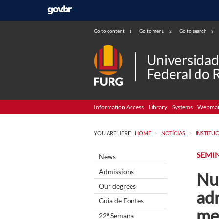
Go to content
Go to menu
Go to search
1
2
3
Universida
Federal do 
Information Access
Library
Systems
Webmai
>
>
YOU ARE HERE:
HOME
NOTÍCIAS
INSTITU
SEMI
News
Admissions
Nu
Our degrees
ad
Guia de Fontes
me
22ª Semana