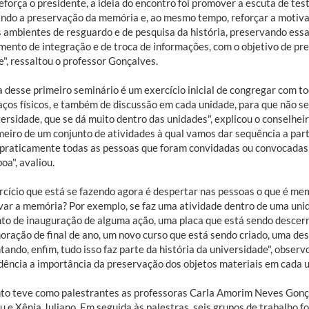
reforça o presidente, a ideia do encontro foi promover a escuta de t
ando a preservação da memória e, ao mesmo tempo, reforçar a motiv
 ambientes de resguardo e de pesquisa da história, preservando essa 
ento de integração e de troca de informações, com o objetivo de pre
", ressaltou o professor Gonçalves.
a desse primeiro seminário é um exercício inicial de congregar com t
aços físicos, e também de discussão em cada unidade, para que não se
versidade, que se dá muito dentro das unidades", explicou o conselhei
meiro de um conjunto de atividades à qual vamos dar sequência a part
praticamente todas as pessoas que foram convidadas ou convocadas a
oa", avaliou.
rcício que está se fazendo agora é despertar nas pessoas o que é mem
var a memória? Por exemplo, se faz uma atividade dentro de uma uni
o de inauguração de alguma ação, uma placa que está sendo descerr
ração de final de ano, um novo curso que está sendo criado, uma des
ando, enfim, tudo isso faz parte da história da universidade", obser
dência a importância da preservação dos objetos materiais em cada
to teve como palestrantes as professoras Carla Amorim Neves Gonça
u e Xênia Juliano. Em seguida às palestras, seis grupos de trabalho 