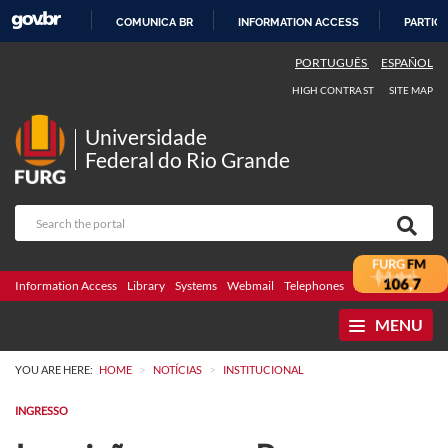
COMUNICA BR
INFORMATION ACCESS
PARTICI
SKIP
PORTUGUÊS
ESPAÑOL
TO
HIGH CONTRAST
SITE MAP
CONTENT
Universidade
Federal do Rio Grande
Information Access
Library
Systems
Webmail
Telephones
Bidding
Ombuds
MENU
>
>
YOU ARE HERE:
HOME
NOTÍCIAS
INSTITUCIONAL
INGRESSO