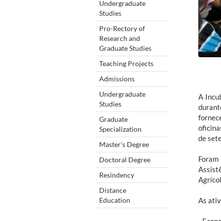
Undergraduate
Studies
Pro-Rectory of
Research and
Graduate Studies
Teaching Projects
Admissions
Undergraduate
A Incu
Studies
durant
fornec
Graduate
oficin
Specialization
de set
Master's Degree
Foram 
Doctoral Degree
Assist
Resindency
Agrícol
Distance
Education
As ati