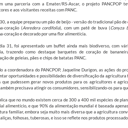
m uma parceria com a Emater/RS-Ascar, o projeto PANCPOP tev
tores e aos visitantes receitas com PANC.
30, a equipe preparou um pão de beijo - versão do tradicional pão de q
ha-coração (
Anredera cordifolia
), com um patê de buva (
Conyza b
ha-coração e decorado por uma flor alimentícia.
dia 31, foi apresentado um buffet ainda mais biodiverso, com vá
ria, trazendo como destaque barquetes de coração de bananei
ação de geleias, pães e chips de batatas PANC.
o a coordenadora do PANCPOP, Jaqueline Durigon, as ações do proj
tar oportunidades e possibilidades de diversificação da agricultura 
s que pudessem gerar novos produtos para os agricultores e agric
também precisava atingir os consumidores, sensibilizando-os para que
plica que no mundo existem cerca de 300 a 400 mil espécies de pla
ial alimentício, e que 90% da alimentação mundial é baseada apenas
ltura familiar, embora seja muito mais diversa que a agricultura con
aliças, folhosas, tuberosas, e isso se reflete nos produtos processad