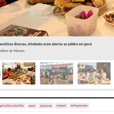
máticas diversas, atividades eram abertas ao público em geral
Viktor de Moraes
gricultura familiar
panc
pancpop
ineesol
46ªexpointer