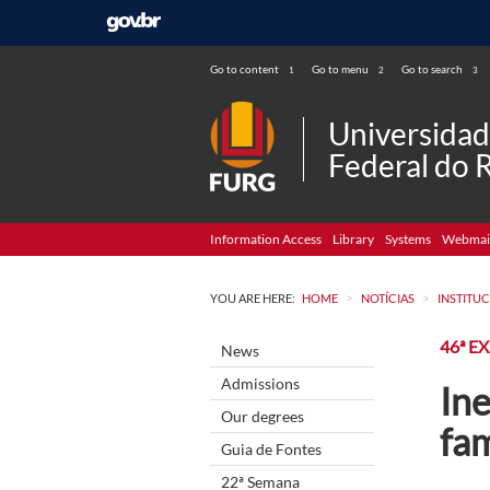
Go to content
Go to menu
Go to search
1
2
3
Universida
Federal do 
Information Access
Library
Systems
Webmai
>
>
YOU ARE HERE:
HOME
NOTÍCIAS
INSTITU
46ª E
News
Admissions
Ine
Our degrees
fam
Guia de Fontes
22ª Semana