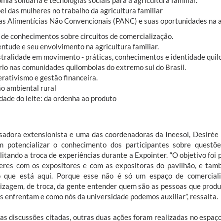
mia solidária e tecnologias sociais para a agricultura familiar.
el das mulheres no trabalho da agricultura familiar
tas Alimentícias Não Convencionais (PANC) e suas oportunidades na ag
a de conhecimentos sobre circuitos de comercialização.
entude e seu envolvimento na agricultura familiar.
stralidade em movimento - práticas, conhecimentos e identidade quilo
ório nas comunidades quilombolas do extremo sul do Brasil.
erativismo e gestão financeira.
ão ambiental rural
dade do leite: da ordenha ao produto
sadora extensionista e uma das coordenadoras da Ineesol, Desirée F
m potencializar o conhecimento dos participantes sobre questões
ilitando a troca de experiências durante a Expointer. “O objetivo fo
eres com os expositores e com as expositoras do pavilhão, e tam
o que está aqui. Porque esse não é só um espaço de comercia
izagem, de troca, da gente entender quem são as pessoas que produ
s enfrentam e como nós da universidade podemos auxiliar”, ressalta.
as discussões citadas, outras duas ações foram realizadas no espaço