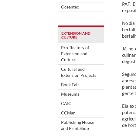
PAF. E
Oceantec
exposi
No dia 
bertal
EXTENSION AND
bertal
CULTURE
Pro-Rectory of
Já no 
Extension and
culiná
Culture
degust
Cultural and
Segund
Extension Projects
apresen
Book Fair
planta
gente 
Museums
CAIC
Ela ex
potenc
CCMar
agricu
Publishing House
de hort
and Print Shop