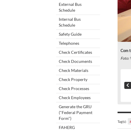
External Bus
Schedule
Internal Bus
Schedule
Safety Guide
Telephones
Com te
Check Certificates
Foto: 
Check Documents
Check Materials
Check Property
Check Processes
Check Employees
Generate the GRU
("Federal Payment
Form")
a
Tag(s):
FAHERG