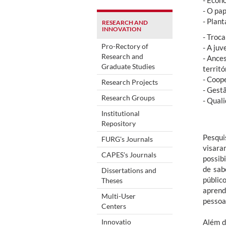
- Econo
- O pap
- Plan
RESEARCH AND
INNOVATION
- Troc
Pro-Rectory of
- A juv
Research and
- Ance
Graduate Studies
territ
- Coop
Research Projects
- Gest
Research Groups
- Quali
Institutional
Repository
Pesqui
FURG's Journals
visara
CAPES's Journals
possib
de sab
Dissertations and
públic
Theses
aprend
Multi-User
pessoa
Centers
Innovatio
Além d