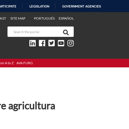
ARTICIPATE
LEGISLATION
GOVERNMENT AGENCIES
AST
SITE MAP
PORTUGUÊS
ESPAÑOL
om A to Z
AVA FURG
e agricultura