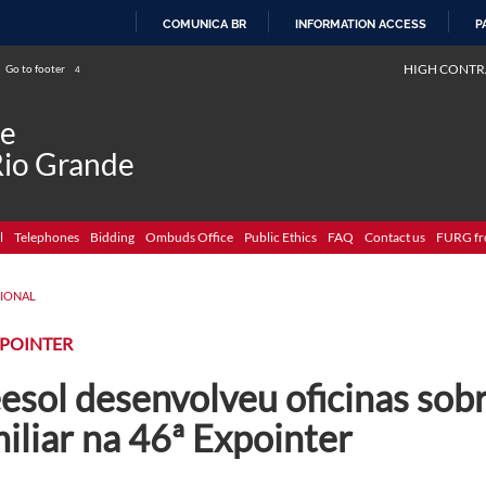
COMUNICA BR
INFORMATION ACCESS
P
SKIP
HIGH CONTR
Go to footer
4
TO
CONTENT
de
Rio Grande
l
Telephones
Bidding
Ombuds Office
Public Ethics
FAQ
Contact us
FURG fr
CIONAL
XPOINTER
esol desenvolveu oficinas sobr
iliar na 46ª Expointer