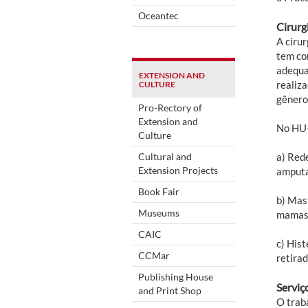
Oceantec
Cirurg
A ciru
tem com
adequa
EXTENSION AND
realiz
CULTURE
gênero
Pro-Rectory of
Extension and
No HU-
Culture
Cultural and
a) Red
Extension Projects
amputa
Book Fair
b) Mas
Museums
mamas 
CAIC
c) His
CCMar
retirad
Publishing House
Serviç
and Print Shop
O trab