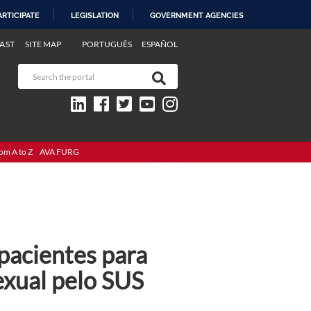
ARTICIPATE
LEGISLATION
GOVERNMENT AGENCIES
AST
SITE MAP
PORTUGUÊS
ESPAÑOL
om A to Z
AVA FURG
pacientes para
xual pelo SUS