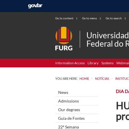
Go to content
Go to menu
Go to search
1
2
3
Universida
Federal do 
Information Access
Library
Systems
Webmai
>
>
YOU ARE HERE:
HOME
NOTÍCIAS
INSTITU
DIA D
News
Admissions
HU
Our degrees
pr
Guia de Fontes
22ª Semana