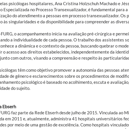
elas psicólogas hospitalares, Ana Cristina Holzschuh Machado e Jés
o Especializada no Processo Transexualizador, é fundamental para a
zação do atendimento a pessoas em processo transexualizador. Os p
to às singularidades e da disponibilidade para compreender as divers
FURG, o acompanhamento inicia na avaliação pré-cirúrgica e permei
tando a individualidade de cada pessoa. O trabalho dos assistentes so
conhece a dinâmica e o contexto da pessoa, buscando quebrar o mode
ir o acesso aos direitos estabelecidos, independentemente da identi
junto com outros, visando a compreensão e respeito às particularidad
psicólogas têm como objetivo promover a autonomia das pessoas aten
idade de gênero e esclarecimentos sobre os procedimentos de modific
nhamento psicológico é baseado no acolhimento, escuta e avaliação,
lidade do sujeito.
a Ebserh
URG faz parte da Rede Ebserh desde julho de 2015. Vinculada ao Mi
iada em 2011 e, atualmente, administra 41 hospitais universitários fe
ades por meio de uma gestão de excelência. Como hospitais vinculados