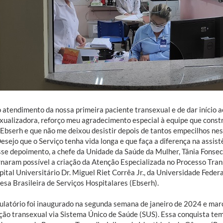
o atendimento da nossa primeira paciente transexual e de dar início 
xualizadora, reforço meu agradecimento especial à equipe que const
bserh e que não me deixou desistir depois de tantos empecilhos nes
esejo que o Serviço tenha vida longa e que faça a diferença na assist
se depoimento, a chefe da Unidade da Saúde da Mulher, Tânia Fonsec
rnaram possível a criação da Atenção Especializada no Processo Tran
pital Universitário Dr. Miguel Riet Corrêa Jr., da Universidade Fede
esa Brasileira de Serviços Hospitalares (Ebserh).
latório foi inaugurado na segunda semana de janeiro de 2024 e marc
ção transexual via Sistema Único de Saúde (SUS). Essa conquista tem