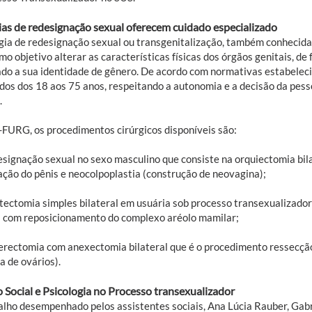
ias de redesignação sexual oferecem cuidado especializado
rgia de redesignação sexual ou transgenitalização, também conhecida
o objetivo alterar as características físicas dos órgãos genitais, d
do a sua identidade de gênero. De acordo com normativas estabeleci
ados dos 18 aos 75 anos, respeitando a autonomia e a decisão da pess
.
FURG, os procedimentos cirúrgicos disponíveis são:
esignação sexual no sexo masculino que consiste na orquiectomia bil
ção do pênis e neocolpoplastia (construção de neovagina);
tectomia simples bilateral em usuária sob processo transexualizador
com reposicionamento do complexo aréolo mamilar;
terectomia com anexectomia bilateral que é o procedimento ressecção
a de ovários).
o Social e Psicologia no Processo transexualizador
alho desempenhado pelos assistentes sociais, Ana Lúcia Rauber, Gab