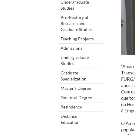
Undergraduate
Studies
Pro-Rectory of
Research and
Graduate Studies
Teaching Projects
Admissions
Undergraduate
Studies
“Após 
Transe
Graduate
Specialization
FURG/E
anos. D
Master's Degree
Com es
Doctoral Degree
que to
do Hos
Resindency
à Empr
Distance
Education
O Ambu
popula