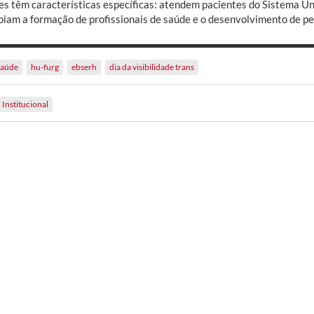
es têm características específicas: atendem pacientes do Sistema 
oiam a formação de profissionais de saúde e o desenvolvimento de pe
saúde
hu-furg
ebserh
dia da visibilidade trans
Institucional