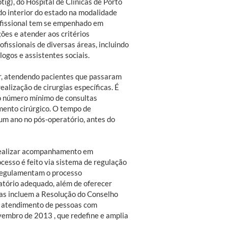
ig), do Hospital de Clínicas de Porto
do interior do estado na modalidade
rofissional tem se empenhado em
ções e atender aos critérios
fissionais de diversas áreas, incluindo
logos e assistentes sociais.
r, atendendo pacientes que passaram
alização de cirurgias específicas. É
 o número mínimo de consultas
imento cirúrgico. O tempo de
um ano no pós-operatório, antes do
m realizar acompanhamento em
cesso é feito via sistema de regulação
 regulamentam o processo
atório adequado, além de oferecer
vas incluem a Resolução do Conselho
o atendimento de pessoas com
vembro de 2013 , que redefine e amplia