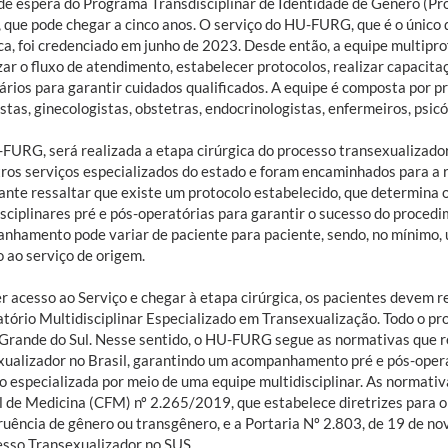
 de espera do Programa Transdisciplinar de Identidade de Gênero (Prot
, que pode chegar a cinco anos. O serviço do HU-FURG, que é o único 
ica, foi credenciado em junho de 2023. Desde então, a equipe multip
ar o fluxo de atendimento, estabelecer protocolos, realizar capacita
rios para garantir cuidados qualificados. A equipe é composta por pro
stas, ginecologistas, obstetras, endocrinologistas, enfermeiros, psicó
FURG, será realizada a etapa cirúrgica do processo transexualizado
ros serviços especializados do estado e foram encaminhados para a re
ante ressaltar que existe um protocolo estabelecido, que determina
isciplinares pré e pós-operatórias para garantir o sucesso do proced
nhamento pode variar de paciente para paciente, sendo, no mínimo, 
o ao serviço de origem.
er acesso ao Serviço e chegar à etapa cirúrgica, os pacientes deve
tório Multidisciplinar Especializado em Transexualização. Todo o pro
 Grande do Sul. Nesse sentido, o HU-FURG segue as normativas que
xualizador no Brasil, garantindo um acompanhamento pré e pós-oper
o especializada por meio de uma equipe multidisciplinar. As normati
l de Medicina (CFM) nº 2.265/2019, que estabelece diretrizes para 
ruência de gênero ou transgênero, e a Portaria Nº 2.803, de 19 de no
esso Transexualizador no SUS.