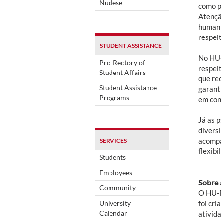
Nudese
como p
Atençã
humani
respei
STUDENT ASSISTANCE
No HU-
Pro-Rectory of
respei
Student Affairs
que re
Student Assistance
garant
Programs
em con
Já as 
divers
acompa
SERVICES
flexibi
Students
Employees
Sobre 
Community
O HU-F
University
foi cr
Calendar
ativid