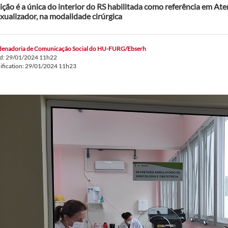
uição é a única do interior do RS habilitada como referência em At
xualizador, na modalidade cirúrgica
enadoria de Comunicação Social do HU-FURG/Ebserh
ed: 29/01/2024 11h22
ification: 29/01/2024 11h23