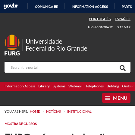
COMUNICA BR
INFORMATION ACCESS
PARTICI
SKIP
PORTUGUÊS
ESPAÑOL
TO
HIGH CONTRAST
SITE MAP
CONTENT
Universidade
Federal do Rio Grande
Information Access
Library
Systems
Webmail
Telephones
Bidding
Ombuds
MENU
>
>
YOU ARE HERE:
HOME
NOTÍCIAS
INSTITUCIONAL
MOSTRA DE CURSOS