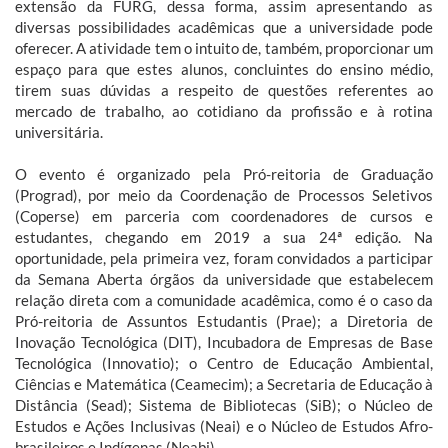
extensão da FURG, dessa forma, assim apresentando as
diversas possibilidades acadêmicas que a universidade pode
oferecer. A atividade tem o intuito de, também, proporcionar um
espaço para que estes alunos, concluintes do ensino médio,
tirem suas dúvidas a respeito de questões referentes ao
mercado de trabalho, ao cotidiano da profissão e à rotina
universitária.
O evento é organizado pela Pró-reitoria de Graduação
(Prograd), por meio da Coordenação de Processos Seletivos
(Coperse) em parceria com coordenadores de cursos e
estudantes, chegando em 2019 a sua 24ª edição. Na
oportunidade, pela primeira vez, foram convidados a participar
da Semana Aberta órgãos da universidade que estabelecem
relação direta com a comunidade acadêmica, como é o caso da
Pró-reitoria de Assuntos Estudantis (Prae); a Diretoria de
Inovação Tecnológica (DIT), Incubadora de Empresas de Base
Tecnológica (Innovatio); o Centro de Educação Ambiental,
Ciências e Matemática (Ceamecim); a Secretaria de Educação à
Distância (Sead); Sistema de Bibliotecas (SiB); o Núcleo de
Estudos e Ações Inclusivas (Neai) e o Núcleo de Estudos Afro-
brasileiros e Indígenas (Neabi).