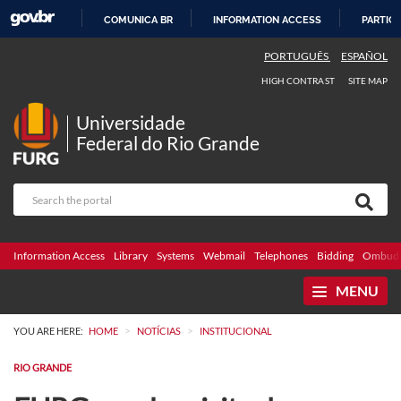
COMUNICA BR
INFORMATION ACCESS
PARTICI
SKIP
PORTUGUÊS
ESPAÑOL
TO
HIGH CONTRAST
SITE MAP
CONTENT
Universidade
Federal do Rio Grande
Information Access
Library
Systems
Webmail
Telephones
Bidding
Ombuds
MENU
>
>
YOU ARE HERE:
HOME
NOTÍCIAS
INSTITUCIONAL
RIO GRANDE