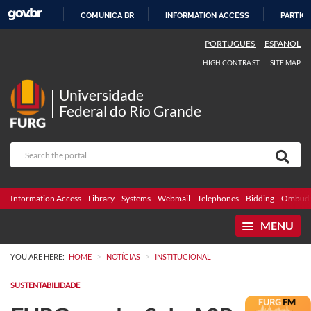
COMUNICA BR
INFORMATION ACCESS
PARTICI
SKIP
PORTUGUÊS
ESPAÑOL
TO
HIGH CONTRAST
SITE MAP
CONTENT
Universidade
Federal do Rio Grande
Information Access
Library
Systems
Webmail
Telephones
Bidding
Ombuds
MENU
>
>
YOU ARE HERE:
HOME
NOTÍCIAS
INSTITUCIONAL
SUSTENTABILIDADE