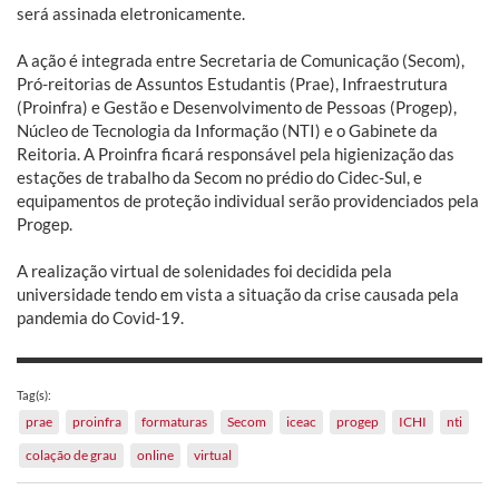
será assinada eletronicamente.
A ação é integrada entre Secretaria de Comunicação (Secom),
Pró-reitorias de Assuntos Estudantis (Prae), Infraestrutura
(Proinfra) e Gestão e Desenvolvimento de Pessoas (Progep),
Núcleo de Tecnologia da Informação (NTI) e o Gabinete da
Reitoria. A Proinfra ficará responsável pela higienização das
estações de trabalho da Secom no prédio do Cidec-Sul, e
equipamentos de proteção individual serão providenciados pela
Progep.
A realização virtual de solenidades foi decidida pela
universidade tendo em vista a situação da crise causada pela
pandemia do Covid-19.
Tag(s):
prae
proinfra
formaturas
Secom
iceac
progep
ICHI
nti
colação de grau
online
virtual