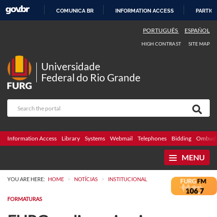
COMUNICA BR
INFORMATION ACCESS
PARTICI
SKIP
PORTUGUÊS
ESPAÑOL
TO
HIGH CONTRAST
SITE MAP
CONTENT
Universidade
Federal do Rio Grande
Information Access
Library
Systems
Webmail
Telephones
Bidding
Ombuds
MENU
>
>
YOU ARE HERE:
HOME
NOTÍCIAS
INSTITUCIONAL
FORMATURAS