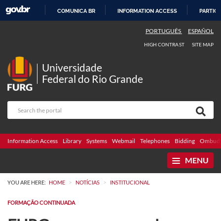
COMUNICA BR
INFORMATION ACCESS
PARTICI
SKIP
PORTUGUÊS
ESPAÑOL
TO
HIGH CONTRAST
SITE MAP
CONTENT
Universidade
Federal do Rio Grande
Information Access
Library
Systems
Webmail
Telephones
Bidding
Ombuds
MENU
>
>
YOU ARE HERE:
HOME
NOTÍCIAS
INSTITUCIONAL
FORMAÇÃO CONTINUADA