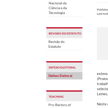
Nacional da
Ciência e da
Publish
Tecnologia
Last mod
REVISÃO DO ESTATUTO
Revisão do
Estatuto
DEFESO ELEITORAL
extens
Defeso Eleitoral
(Proex
trabal
seleci
Lemes,
TEACHING
Neste a
Pro-Rectory of