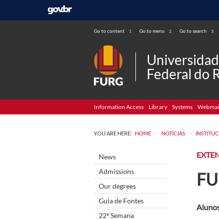
Go to content
Go to menu
Go to search
1
2
3
Universida
Federal do 
Information Access
Library
Systems
Webmai
>
>
YOU ARE HERE:
HOME
NOTÍCIAS
INSTITU
EXTEN
News
Admissions
FU
Our degrees
Guia de Fontes
Alunos
22ª Semana