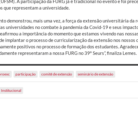
(UFSM). A participação da FURG já é tradicional no evento e foi prec
os que representam a universidade.
nto demonstrou, mais uma vez, a força da extensão universitária da r
das universidades no combate à pandemia da Covid-19 e seus impact
reafirmou a importância do momento que estamos vivendo nas nossas 
de implantar o processo de curricularização da extensão nos nossos 
amente positivos no processo de formação dos estudantes. Agradece
ndamente representaram a nossa FURG no 39º Seurs”, finaliza Lemes.
proexc
participação
comitê de extensão
seminário de extensão
Institucional