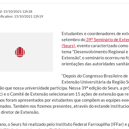
ed: 15/10/2021 12h18
ification: 15/10/2021 12h19
Estudantes e coordenadores de ext
setembro do
39º Seminário de Exten
(Seurs)
, evento caracterizado como
tema "Desenvolvimento Regional e 
Extensão", o seminário ocorreu no f
orientações das autoridades sanitá
“Depois do Congresso Brasileiro de 
Extensão Universitária da Região S
ão que nossa universidade participa. Nessa 39ª edição do Seurs, a pr
c) e o Comitê de Extensão selecionaram 15 ações de extensão que r
hos foram apresentados por estudantes que compõem as equipes exe
onados. Também nos fizemos presentes, através do estande institucio
 diretor de Extensão.
no, o Seurs foi realizado pelo Instituto Federal Farroupilha (IFFar) 