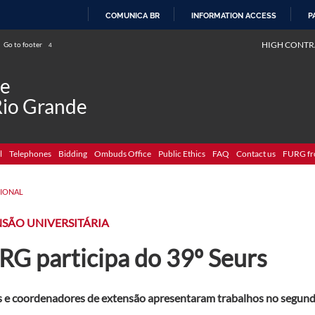
COMUNICA BR
INFORMATION ACCESS
P
SKIP
HIGH CONTR
Go to footer
4
TO
CONTENT
de
Rio Grande
l
Telephones
Bidding
Ombuds Office
Public Ethics
FAQ
Contact us
FURG fr
CIONAL
SÃO UNIVERSITÁRIA
RG participa do 39º Seurs
 e coordenadores de extensão apresentaram trabalhos no segundo