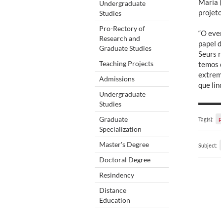
Maria 
Undergraduate
projet
Studies
Pro-Rectory of
“O eve
Research and
papel 
Graduate Studies
Seurs 
Teaching Projects
temos 
extrem
Admissions
que li
Undergraduate
Studies
Graduate
Tag(s):
Specialization
Master's Degree
Subject:
Doctoral Degree
Resindency
Distance
Education