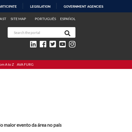
ARTICIPATE
LEGISLATION
GOVERNMENT AGENCIES
AST
SITE MAP
PORTUGUÊS
ESPAÑOL
om A to Z
AVA FURG
 maior evento da área no país