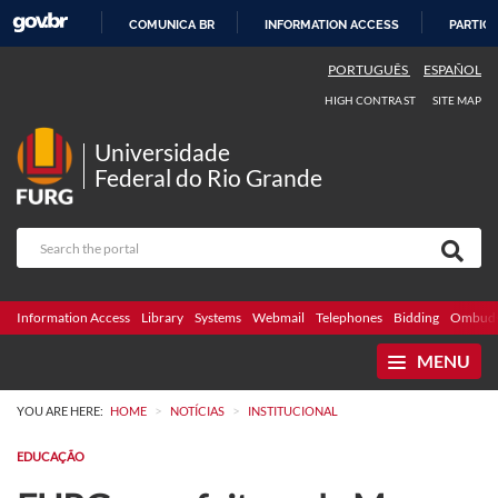
COMUNICA BR
INFORMATION ACCESS
PARTICI
SKIP
PORTUGUÊS
ESPAÑOL
TO
HIGH CONTRAST
SITE MAP
CONTENT
Universidade
Federal do Rio Grande
Information Access
Library
Systems
Webmail
Telephones
Bidding
Ombuds
MENU
>
>
YOU ARE HERE:
HOME
NOTÍCIAS
INSTITUCIONAL
EDUCAÇÃO