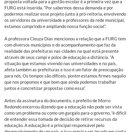
proposta voltada para a gestão escolar é a primeira vez que a
FURG está inserida. “Por sabermos dessa demanda e por
podermos realizar esse projeto junto à pró-reitoria, envolvendo
os servidores da universidade e professores da rede municipal,
estamos cumprindo e ampliando nossa função social”.
A professora Cleuza Dias mencionou a relação que a FURG tem
com diversos municípios e do acompanhamento que faz da
realidade das prefeituras nas cidades na qual está presente
através de seus campi e polos de educação a distância. “A
situação que estamos vivendo nas universidades e no país,
afeta também as prefeituras e isso é um fator de preocupação
para nós. Os tempos são difíceis, porém estamos firmes naquilo
que nos propomos e que bom que ainda podemos trabalhar
juntos e concretizar propostas como essa”.
Antes da assinatura do documento, o prefeito de Morro
Redondo encerrou dizendo que a educação não pode ser vista
como um problema ou como um gargalo para o governo, “é difícil
de entender essa tomada de decisão de retirar recursos da
educação. A educação é a principal responsável pelo
desenvolvimento de um país, e isso precisa ser levado em conta