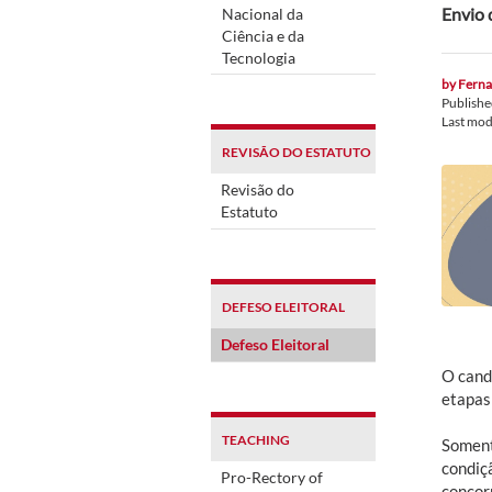
Envio 
Nacional da
Ciência e da
Tecnologia
by
Ferna
Publish
Last mod
REVISÃO DO ESTATUTO
Revisão do
Estatuto
DEFESO ELEITORAL
Defeso Eleitoral
O cand
etapas
TEACHING
Soment
condiç
Pro-Rectory of
concorr