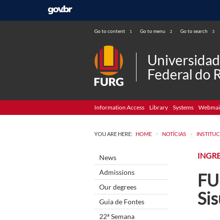
Go to content
Go to menu
Go to search
1
2
3
Universida
Federal do 
Information Access
Library
Systems
Webmai
>
>
YOU ARE HERE:
HOME
NOTÍCIAS
INSTITU
INGR
News
Admissions
FU
Our degrees
Si
Guia de Fontes
22ª Semana