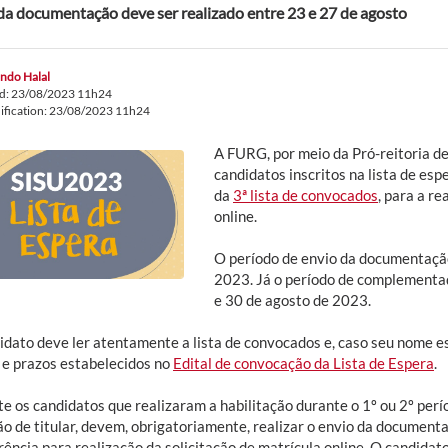
da documentação deve ser realizado entre 23 e 27 de agosto
ndo Halal
ed: 23/08/2023 11h24
ification: 23/08/2023 11h24
A FURG, por meio da Pró-reitoria d
candidatos inscritos na lista de es
da
3ª lista de convocados
, para a re
online.
O período de envio da documentação
2023. Já o período de complementa
e 30 de agosto de 2023.
idato deve ler atentamente a lista de convocados e, caso seu nome es
 e prazos estabelecidos no
Edital de convocação da Lista de Espera
.
e os candidatos que realizaram a habilitação durante o 1º ou 2º per
ão de titular, devem, obrigatoriamente, realizar o envio da document
ência para realização da solicitação de matrícula online. O candidato