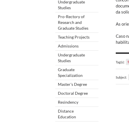
Undergraduate
docume
Studies
da soli
Pro-Rectory of
Research and
As orie
Graduate Studies
Caso n
Teaching Projects
habili
Admissions
Undergraduate
Studies
Tag(s):
Graduate
Specialization
Subject:
Master's Degree
Doctoral Degree
Resindency
Distance
Education