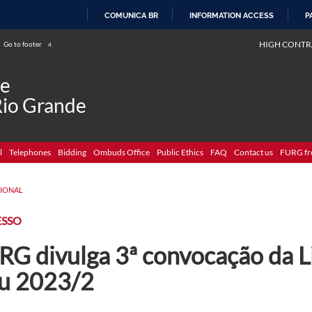
COMUNICA BR
INFORMATION ACCESS
P
SKIP
HIGH CONTR
Go to footer
4
TO
CONTENT
de
Rio Grande
l
Telephones
Bidding
Ombuds Office
Public Ethics
FAQ
Contact us
FURG fr
CIONAL
ESSO
RG divulga 3ª convocação da L
su 2023/2