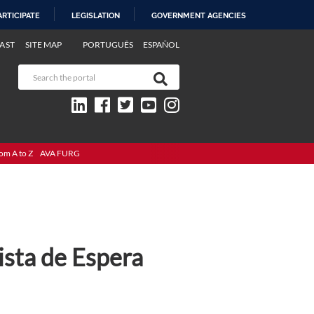
ARTICIPATE
LEGISLATION
GOVERNMENT AGENCIES
AST
SITE MAP
PORTUGUÊS
ESPAÑOL
om A to Z
AVA FURG
ista de Espera