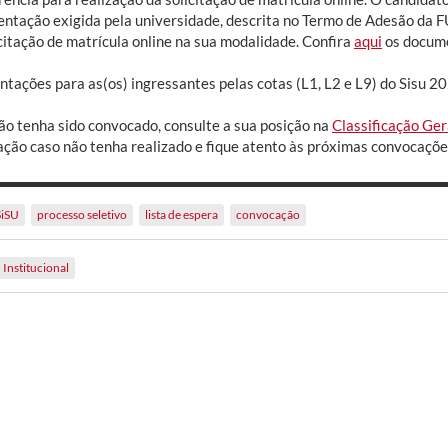
ntação exigida pela universidade, descrita no Termo de Adesão da F
citação de matrícula online na sua modalidade. Confira
aqui
os docume
ntações para as(os) ingressantes pelas cotas (L1, L2 e L9) do Sisu 2
ão tenha sido convocado, consulte a sua posição na
Classificação Ger
tação caso não tenha realizado e fique atento às próximas convocaçõe
SiSU
processo seletivo
lista de espera
convocação
Institucional