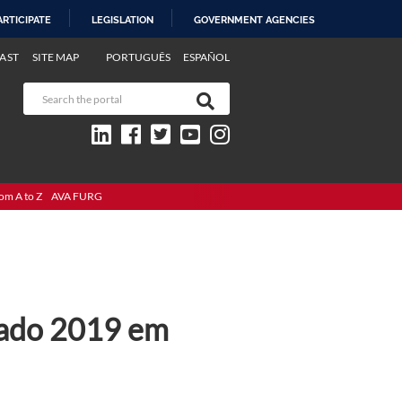
ARTICIPATE
LEGISLATION
GOVERNMENT AGENCIES
AST
SITE MAP
PORTUGUÊS
ESPAÑOL
om A to Z
AVA FURG
rado 2019 em