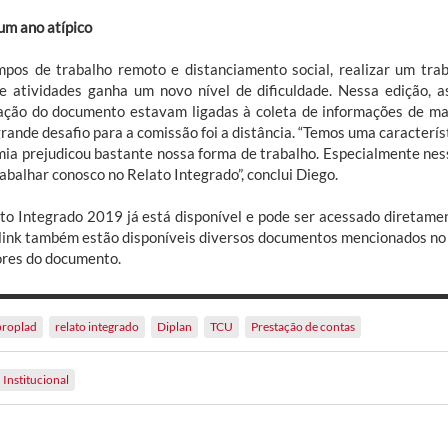
um ano atípico
pos de trabalho remoto e distanciamento social, realizar um tra
e atividades ganha um novo nível de dificuldade. Nessa edição, a
ação do documento estavam ligadas à coleta de informações de mane
rande desafio para a comissão foi a distância. “Temos uma caracterís
ia prejudicou bastante nossa forma de trabalho. Especialmente nes
abalhar conosco no Relato Integrado”, conclui Diego.
to Integrado 2019 já está disponível e pode ser acessado diretame
link também estão disponíveis diversos documentos mencionados no 
ores do documento.
proplad
relato integrado
Diplan
TCU
Prestação de contas
Institucional