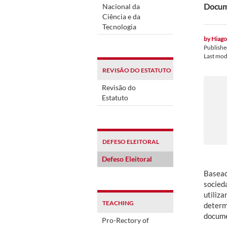
Docume
Nacional da
Ciência e da
Tecnologia
by
Hiago
Publish
Last mod
REVISÃO DO ESTATUTO
Revisão do
Estatuto
DEFESO ELEITORAL
Defeso Eleitoral
Basead
socied
utiliz
TEACHING
determ
docume
Pro-Rectory of