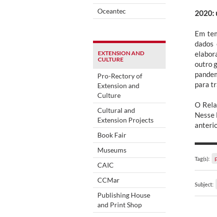
Oceantec
2020: 
Em tem
dados 
EXTENSION AND
elabor
CULTURE
outro g
pandem
Pro-Rectory of
para tr
Extension and
Culture
O Rela
Cultural and
Nesse 
Extension Projects
anteri
Book Fair
Museums
Tag(s):
CAIC
CCMar
Subject:
Publishing House
and Print Shop