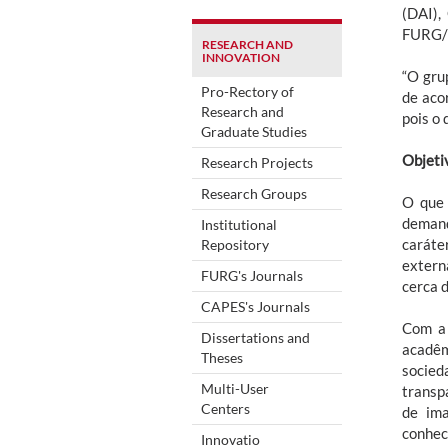
(DAI),
FURG/E
RESEARCH AND
INNOVATION
“O gru
Pro-Rectory of
de aco
Research and
pois o 
Graduate Studies
Objeti
Research Projects
Research Groups
O que 
demand
Institutional
caráte
Repository
extern
FURG's Journals
cerca 
CAPES's Journals
Com a 
Dissertations and
acadêm
Theses
socied
Multi-User
transp
Centers
de ima
conhec
Innovatio