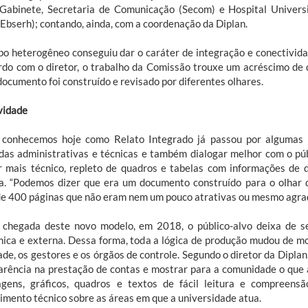
 Gabinete, Secretaria de Comunicação (Secom) e Hospital Universi
bserh); contando, ainda, com a coordenação da Diplan.
po heterogêneo conseguiu dar o caráter de integração e conectivida
rdo com o diretor, o trabalho da Comissão trouxe um acréscimo de 
documento foi construído e revisado por diferentes olhares.
vidade
conhecemos hoje como Relato Integrado já passou por algumas 
as administrativas e técnicas e também dialogar melhor com o pú
r mais técnico, repleto de quadros e tabelas com informações de 
a. “Podemos dizer que era um documento construído para o olhar 
de 400 páginas que não eram nem um pouco atrativas ou mesmo agradá
chegada deste novo modelo, em 2018, o público-alvo deixa de s
ica e externa. Dessa forma, toda a lógica de produção mudou de mod
ade, os gestores e os órgãos de controle. Segundo o diretor da Dipla
arência na prestação de contas e mostrar para a comunidade o que 
gens, gráficos, quadros e textos de fácil leitura e compreen
imento técnico sobre as áreas em que a universidade atua.