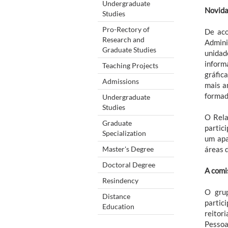
Undergraduate
Novid
Studies
Pro-Rectory of
De aco
Research and
Admini
Graduate Studies
unidad
inform
Teaching Projects
gráfic
Admissions
mais a
formad
Undergraduate
Studies
O Rela
Graduate
partic
Specialization
um apa
Master's Degree
áreas 
Doctoral Degree
A comi
Resindency
O gru
Distance
partic
Education
reitor
Pessoa