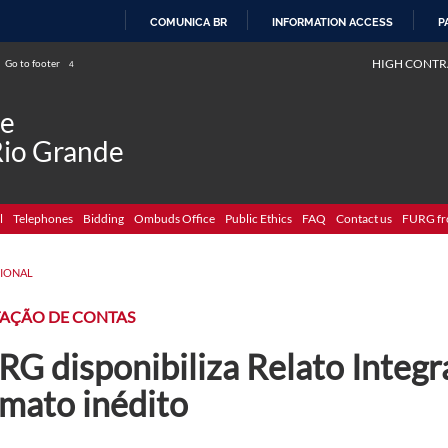
COMUNICA BR
INFORMATION ACCESS
P
SKIP
HIGH CONTR
Go to footer
4
TO
CONTENT
de
Rio Grande
l
Telephones
Bidding
Ombuds Office
Public Ethics
FAQ
Contact us
FURG fr
CIONAL
TAÇÃO DE CONTAS
RG disponibiliza Relato Integ
rmato inédito