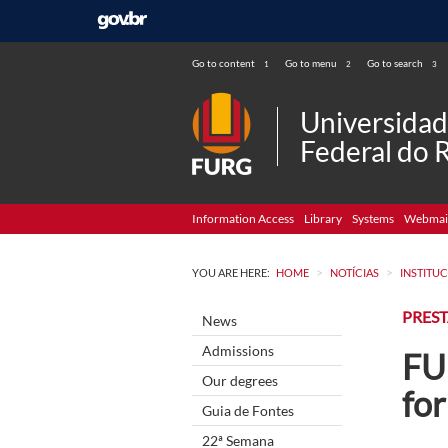
Go to content
Go to menu
Go to search
1
2
3
Universida
Federal do 
Information Access
Library
Systems
Webmai
>
>
YOU ARE HERE:
HOME
NOTÍCIAS
INSTITU
PRES
News
Admissions
FU
Our degrees
fo
Guia de Fontes
22ª Semana