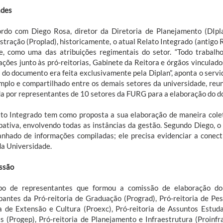
ades
rdo com Diego Rosa, diretor da Diretoria de Planejamento (DIpla
stração (Proplad), historicamente, o atual Relato Integrado (antigo 
e, como uma das atribuições regimentais do setor. “Todo trabalho
ações junto às pró-reitorias, Gabinete da Reitora e órgãos vinculado
a do documento era feita exclusivamente pela Diplan”, aponta o servi
mplo e compartilhado entre os demais setores da universidade, reun
a por representantes de 10 setores da FURG para a elaboração do 
to Integrado tem como proposta a sua elaboração de maneira coleti
ipativa, envolvendo todas as instâncias da gestão. Segundo Diego, o 
nhado de informações compiladas; ele precisa evidenciar a conecti
da Universidade.
ssão
po de representantes que formou a comissão de elaboração d
ipantes da Pró-reitoria de Graduação (Prograd), Pró-reitoria de Pe
ia de Extensão e Cultura (Proexc), Pró-reitoria de Assuntos Estuda
s (Progep), Pró-reitoria de Planejamento e Infraestrutura (Proinfra