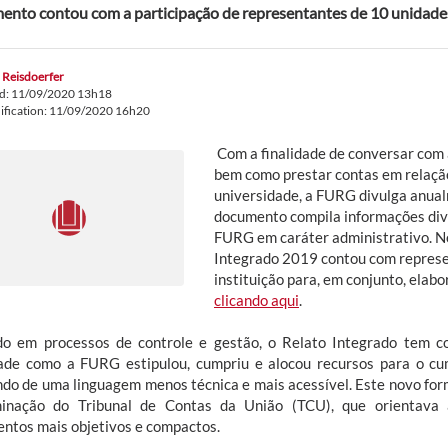
nto contou com a participação de representantes de 10 unidades
 Reisdoerfer
ed: 11/09/2020 13h18
ification: 11/09/2020 16h20
Com a finalidade de conversar com
bem como prestar contas em relação
universidade, a FURG divulga anual
documento compila informações dive
FURG em caráter administrativo. Ne
Integrado 2019 contou com represe
instituição para, em conjunto, elabo
clicando aqui
.
o em processos de controle e gestão, o Relato Integrado tem com
ade como a FURG estipulou, cumpriu e alocou recursos para o cu
ando de uma linguagem menos técnica e mais acessível. Este novo forma
inação do Tribunal de Contas da União (TCU), que orientava à
ntos mais objetivos e compactos.